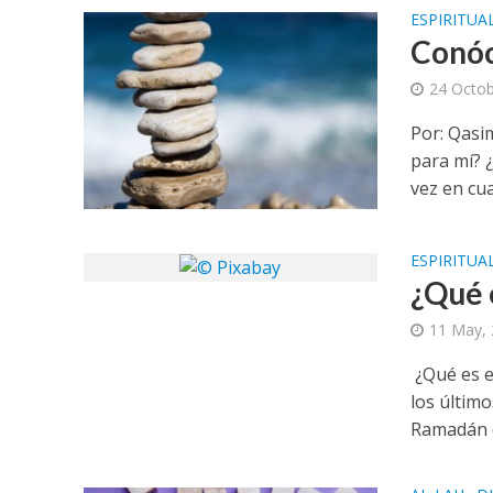
ESPIRITUA
Conóc
24 Octob
Por: Qasi
para mí? 
vez en cua
ESPIRITUA
¿Qué 
11 May,
¿Qué es e
los último
Ramadán e