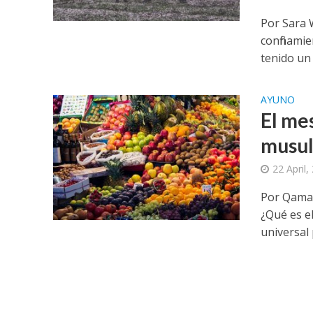
Por Sara 
confinami
tenido un 
AYUNO
El me
musu
22 April,
Por Qamar
¿Qué es e
universal 