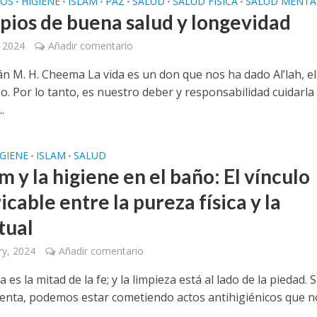
IOS
HIGIENE
ISLAM
PAZ
SALUD
SALUD FÍSICA
SALUD MENTA
•
•
•
•
•
•
ipios de buena salud y longevidad
 2024
Añadir comentario
án M. H. Cheema La vida es un don que nos ha dado Al’lah, el
. Por lo tanto, es nuestro deber y responsabilidad cuidarl
.
IGIENE
ISLAM
SALUD
•
•
am y la higiene en el baño: El vínculo
icable entre la pureza física y la
tual
ry, 2024
Añadir comentario
a es la mitad de la fe; y la limpieza está al lado de la piedad. S
enta, podemos estar cometiendo actos antihigiénicos que n