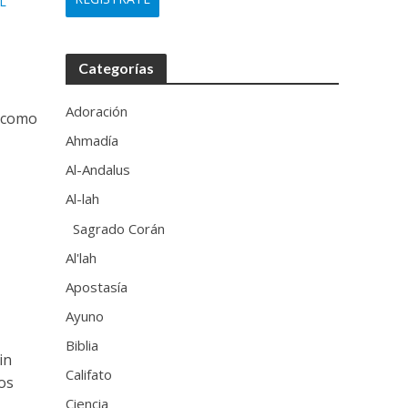
L
Categorías
Adoración
a como
Ahmadía
Al-Andalus
Al-lah
Sagrado Corán
Al'lah
Apostasía
Ayuno
Biblia
in
Califato
os
Ciencia