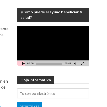
¿Cómo puede el ayuno beneficiar tu
salud?
Video
tante
Player
de
00:00
05:46
Hoja informativa
án en
s de