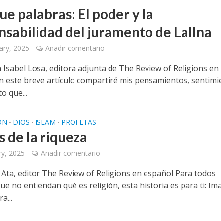
e palabras: El poder y la
nsabilidad del juramento de Lallna
ary, 2025
Añadir comentario
a Isabel Losa, editora adjunta de The Review of Religions en
n este breve artículo compartiré mis pensamientos, sentimi
to que...
IÓN
DIOS
ISLAM
PROFETAS
•
•
•
s de la riqueza
ry, 2025
Añadir comentario
k Ata, editor The Review of Religions en español Para todos
ue no entiendan qué es religión, esta historia es para ti: Im
a...