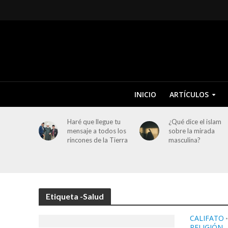
INICIO
ARTÍCULOS
Haré que llegue tu
¿Qué dice el islam
mensaje a todos los
sobre la mirada
rincones de la Tierra
masculina?
Etiqueta -Salud
CALIFATO
RELIGIÓN