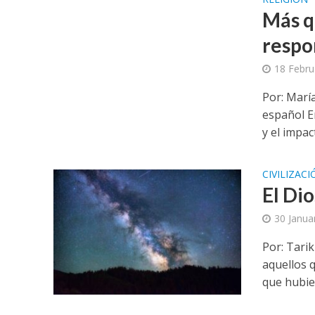
Más qu
respo
18 Febru
Por: Marí
español E
y el impac
CIVILIZAC
El Dio
30 Janua
Por: Tari
aquellos q
que hubier