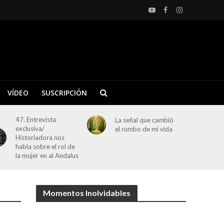
VÍDEO
SUSCRIPCIÓN
47. Entrevista
La señal que cambió
exclusiva/
el rumbo de mi vida
Historiadora nos
habla sobre el rol de
la mujer en al Andalus
Momentos Inolvidables