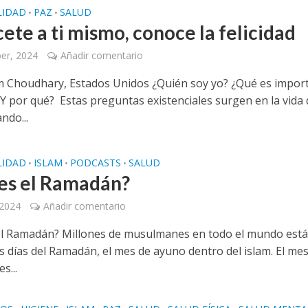
LIDAD
PAZ
SALUD
•
•
ete a ti mismo, conoce la felicidad
er, 2024
Añadir comentario
m Choudhary, Estados Unidos ¿Quién soy yo? ¿Qué es impor
¿Y por qué? Estas preguntas existenciales surgen en la vida 
ndo...
LIDAD
ISLAM
PODCASTS
SALUD
•
•
•
es el Ramadán?
 2024
Añadir comentario
l Ramadán? Millones de musulmanes en todo el mundo est
s días del Ramadán, el mes de ayuno dentro del islam. El me
s...