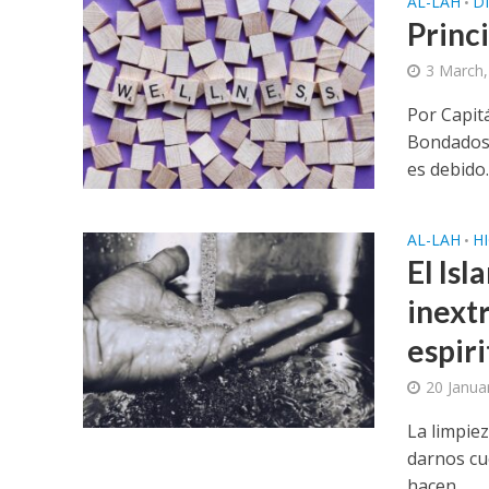
AL-LAH
D
•
Princ
3 March,
Por Capit
Bondadoso
es debido..
AL-LAH
H
•
El Isl
inextr
espiri
20 Janua
La limpiez
darnos cu
hacen...