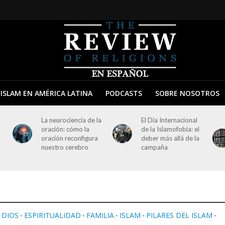
ISLAM EN AMÉRICA LATINA
PODCASTS
SOBRE NOSOTROS
La neurociencia de la
El Día Internacional
oración: cómo la
de la Islamofobia: el
oración reconfigura
deber más allá de la
nuestro cerebro
campaña
DIOS
ESPIRITUALIDAD
FAMILIA
ISLAM
PILARES DEL ISLAM
•
•
•
•
•
•