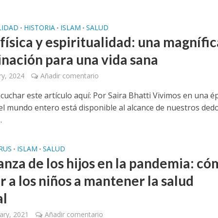
LIDAD
HISTORIA
ISLAM
SALUD
•
•
•
física y espiritualidad: una magnífic
nación para una vida sana
ry, 2024
Añadir comentario
cuchar este artículo aquí: Por Saira Bhatti Vivimos en una é
 el mundo entero está disponible al alcance de nuestros dedo
.
RUS
ISLAM
SALUD
•
•
anza de los hijos en la pandemia: c
 a los niños a mantener la salud
al
ary, 2021
Añadir comentario