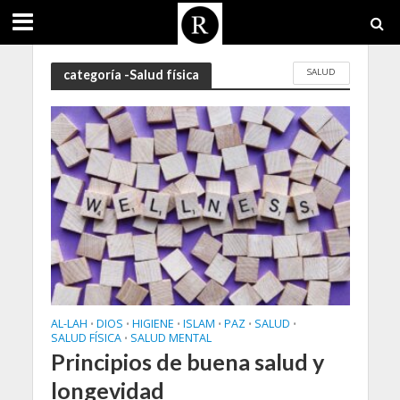
SALUD
categoría -Salud física
AL-LAH
DIOS
HIGIENE
ISLAM
PAZ
SALUD
•
•
•
•
•
•
SALUD FÍSICA
SALUD MENTAL
•
Principios de buena salud y
longevidad