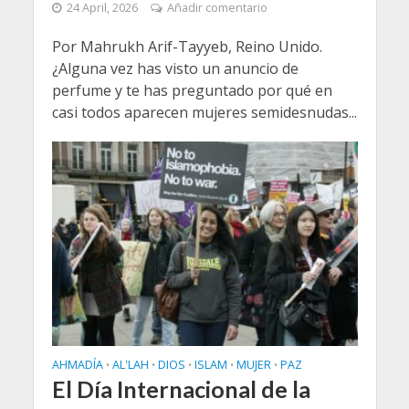
24 April, 2026
Añadir comentario
Por Mahrukh Arif-Tayyeb, Reino Unido.
¿Alguna vez has visto un anuncio de
perfume y te has preguntado por qué en
casi todos aparecen mujeres semidesnudas...
AHMADÍA
AL'LAH
DIOS
ISLAM
MUJER
PAZ
•
•
•
•
•
El Día Internacional de la