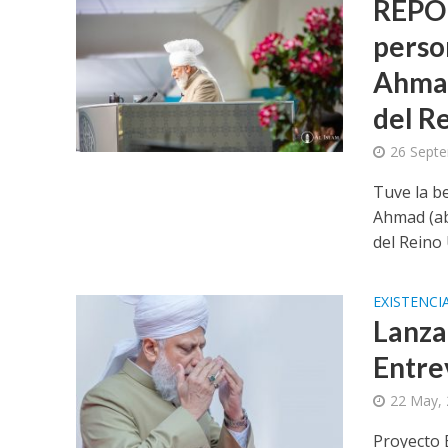
REPOR
perso
Ahmad
del R
26 Sept
Tuve la b
Ahmad (ab
del Reino 
EXISTENCI
Lanza
Entre
22 May,
Proyecto 