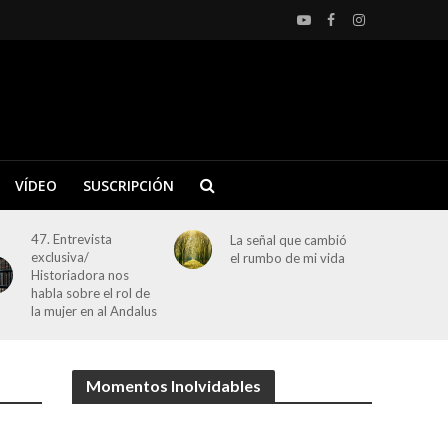
VÍDEO
SUSCRIPCIÓN
47. Entrevista
La señal que cambió
exclusiva/
el rumbo de mi vida
Historiadora nos
habla sobre el rol de
la mujer en al Andalus
Momentos Inolvidables