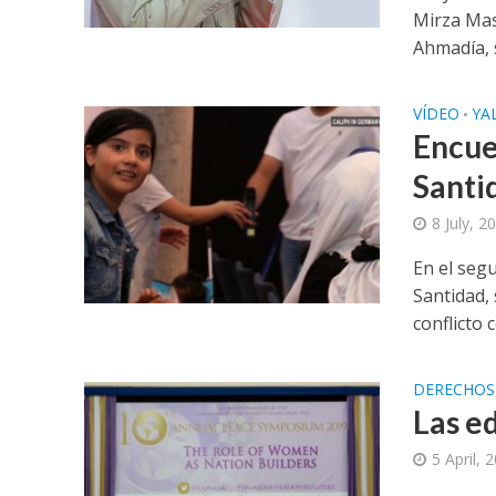
Mirza Ma
Ahmadía, s
VÍDEO
YA
•
Encue
Santi
8 July, 2
En el seg
Santidad,
conflicto 
DERECHO
Las e
5 April, 