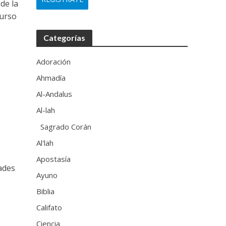
de la
curso
Categorías
Adoración
Ahmadía
Al-Andalus
Al-lah
Sagrado Corán
Al'lah
Apostasía
dades
Ayuno
Biblia
Califato
Ciencia