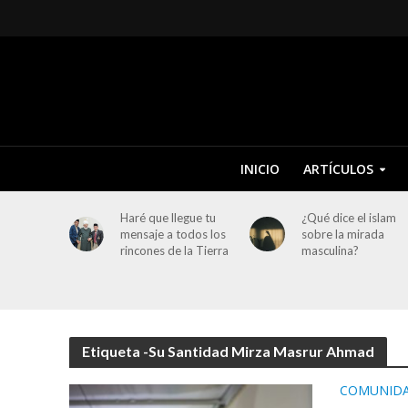
INICIO
ARTÍCULOS
Haré que llegue tu
¿Qué dice el islam
mensaje a todos los
sobre la mirada
rincones de la Tierra
masculina?
Etiqueta -Su Santidad Mirza Masrur Ahmad
COMUNID