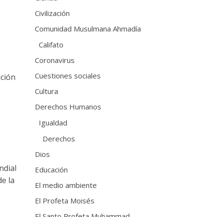
Civilización
Comunidad Musulmana Ahmadía
Califato
Coronavirus
Cuestiones sociales
ción
Cultura
Derechos Humanos
Igualdad
Derechos
Dios
ndial
Educación
e la
El medio ambiente
El Profeta Moisés
El Santo Profeta Muhammad