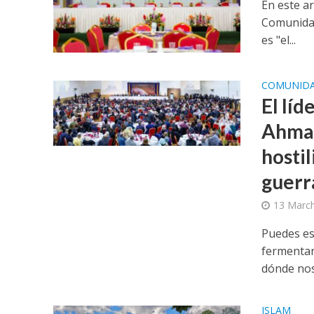
En este ar
Comunidad
es "el...
COMUNID
El lí
Ahmad
hosti
guerr
13 March
Puedes esc
fermentan
dónde nos.
ISLAM