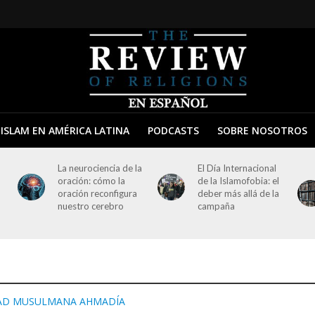
ISLAM EN AMÉRICA LATINA
PODCASTS
SOBRE NOSOTROS
La neurociencia de la
El Día Internacional
oración: cómo la
de la Islamofobia: el
oración reconfigura
deber más allá de la
nuestro cerebro
campaña
AD MUSULMANA AHMADÍA