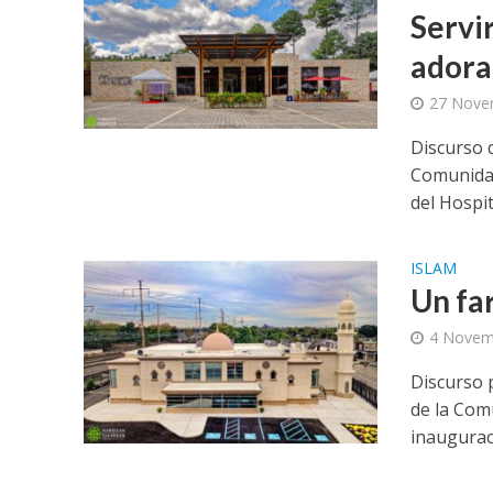
Servi
adora
27 Nove
Discurso 
Comunidad
del Hospit
ISLAM
Un far
4 Novem
Discurso 
de la Com
inauguraci