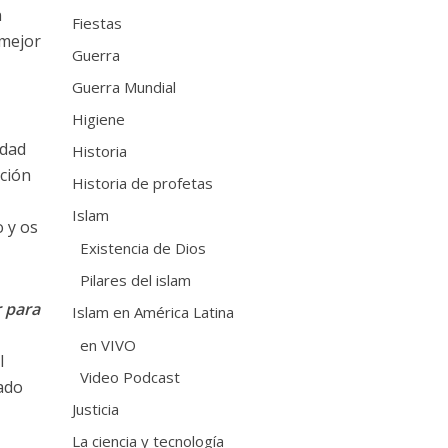
n
Fiestas
 mejor
Guerra
Guerra Mundial
Higiene
rdad
Historia
ación
Historia de profetas
Islam
o y os
Existencia de Dios
Pilares del islam
 para
Islam en América Latina
en VIVO
l
Video Podcast
rado
Justicia
La ciencia y tecnología