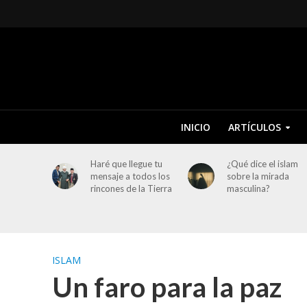
INICIO
ARTÍCULOS
Haré que llegue tu
¿Qué dice el islam
mensaje a todos los
sobre la mirada
rincones de la Tierra
masculina?
ISLAM
Un faro para la paz