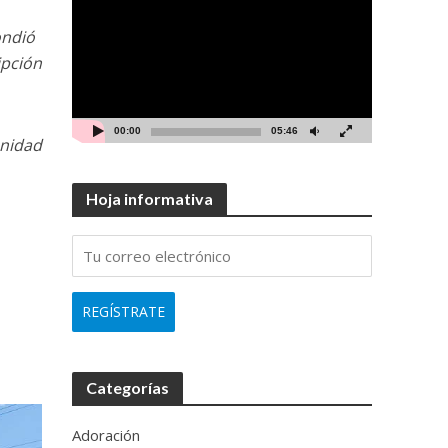
Player
ondió
ipción
00:00
05:46
unidad
Hoja informativa
Categorías
Adoración