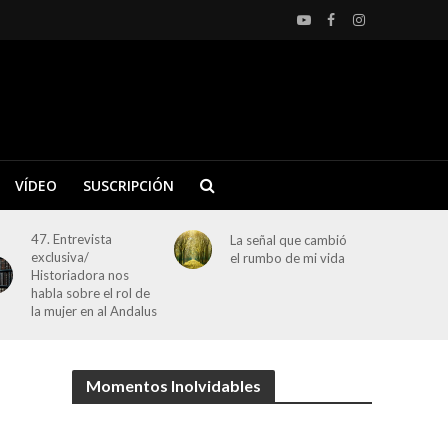
VÍDEO
SUSCRIPCIÓN
47. Entrevista
La señal que cambió
exclusiva/
el rumbo de mi vida
Historiadora nos
habla sobre el rol de
la mujer en al Andalus
Momentos Inolvidables