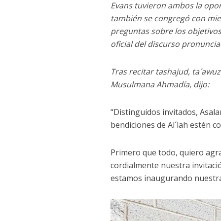
Evans tuvieron ambos la opor
también se congregó con mie
preguntas sobre los objetivos
oficial del discurso pronunci
Tras recitar tashajud, ta´awu
Musulmana Ahmadía, dijo:
“Distinguidos invitados, Asal
bendiciones de Al´lah estén c
Primero que todo, quiero agr
cordialmente nuestra invitació
estamos inaugurando nuestra