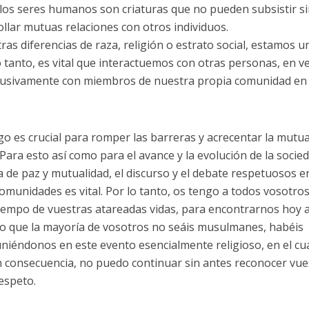
e los seres humanos son criaturas que no pueden subsistir s
rollar mutuas relaciones con otros individuos.
s diferencias de raza, religión o estrato social, estamos u
tanto, es vital que interactuemos con otras personas, en v
clusivamente con miembros de nuestra propia comunidad en
ogo es crucial para romper las barreras y acrecentar la mutu
ara esto así como para el avance y la evolución de la socied
de paz y mutualidad, el discurso y el debate respetuosos e
 comunidades es vital. Por lo tanto, os tengo a todos vosotro
iempo de vuestras atareadas vidas, para encontrarnos hoy a
o que la mayoría de vosotros no seáis musulmanes, habéis
uniéndonos en este evento esencialmente religioso, en el cu
n consecuencia, no puedo continuar sin antes reconocer vue
respeto.