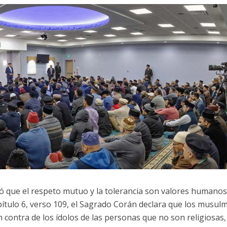
eñó que el respeto mutuo y la tolerancia son valores humano
apítulo 6, verso 109, el Sagrado Corán declara que los musu
 contra de los ídolos de las personas que no son religiosas,