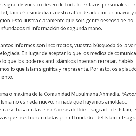
 es signo de vuestro deseo de fortalecer lazos personales co
d, también simboliza vuestro afán de adquirir un mayor y
gión. Esto ilustra claramente que sois gente deseosa de no
infundados ni información de segunda mano.
tantos informes son incorrectos, vuestra búsqueda de la ve
 elogiada. En lugar de aceptar lo que los medios de comunic
lo que los poderes anti islámicos intentan retratar, habéis
mos lo que Islam significa y representa. Por esto, os aplaud
iento.
 lema o máxima de la Comunidad Musulmana Ahmadía,
“Amor
 lema no es nada nuevo, ni nada que hayamos amoldado
ema se basa en las enseñanzas del libro sagrado del Islam, e
zas que nos fueron dadas por el fundador del Islam, el sag