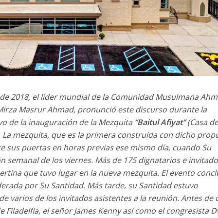
e de 2018, el líder mundial de la Comunidad Musulmana Ahm
d Mirza Masrur Ahmad, pronunció este discurso durante la
o de la inauguración de la Mezquita
“Baitul Afiyat”
(Casa d
.A. La mezquita, que es la primera construída con dicho prop
ente sus puertas en horas previas ese mismo día, cuando Su
 semanal de los viernes. Más de 175 dignatarios e invitad
pertina que tuvo lugar en la nueva mezquita. El evento conc
iderada por Su Santidad. Más tarde, su Santidad estuvo
 varios de los invitados asistentes a la reunión. Antes de
 de Filadelfia, el señor James Kenny así como el congresista 