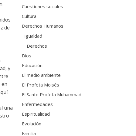
in
Cuestiones sociales
Cultura
nidos
Derechos Humanos
ez de
Igualdad
Derechos
Dios
a
Educación
ad, y
El medio ambiente
ntre
s en
El Profeta Moisés
quí.
El Santo Profeta Muhammad
Enfermedades
al una
Espiritualidad
stro
Evolución
Familia