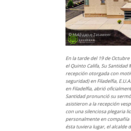
© Makhzan-e-Tasaweer
En la tarde del 19 de Octubr
el Quinto Califa, Su Santida
recepción otorgada con motiv
seguridad) en Filadelfia, E.U
en Filadelfia, abrió oficialm
Santidad pronunció su sermón
asistieron a la recepción ves
con una silenciosa plegaria l
personalmente en compañía de
ésta tuviera lugar, el alcalde