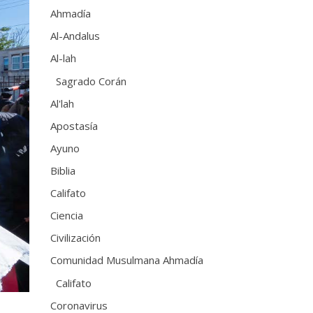
Ahmadía
Al-Andalus
Al-lah
Sagrado Corán
Al'lah
Apostasía
Ayuno
Biblia
Califato
Ciencia
Civilización
Comunidad Musulmana Ahmadía
Califato
Coronavirus