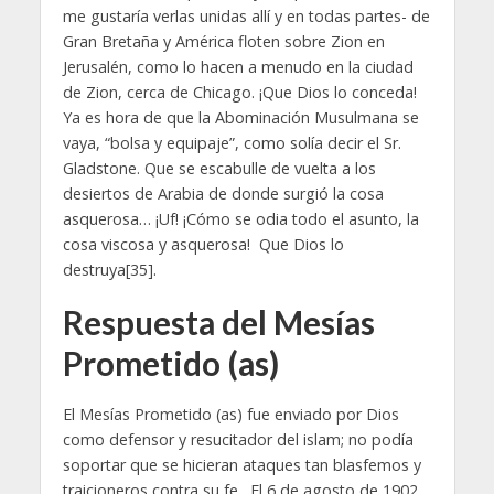
me gustaría verlas unidas allí y en todas partes- de
Gran Bretaña y América floten sobre Zion en
Jerusalén, como lo hacen a menudo en la ciudad
de Zion, cerca de Chicago. ¡Que Dios lo conceda!
Ya es hora de que la Abominación Musulmana se
vaya, “bolsa y equipaje”, como solía decir el Sr.
Gladstone. Que se escabulle de vuelta a los
desiertos de Arabia de donde surgió la cosa
asquerosa… ¡Uf! ¡Cómo se odia todo el asunto, la
cosa viscosa y asquerosa! Que Dios lo
destruya[35].
Respuesta del Mesías
Prometido (as)
El Mesías Prometido (as) fue enviado por Dios
como defensor y resucitador del islam; no podía
soportar que se hicieran ataques tan blasfemos y
traicioneros contra su fe. El 6 de agosto de 1902,