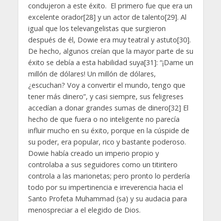
condujeron a este éxito. El primero fue que era un
excelente orador[28] y un actor de talento[29]. Al
igual que los televangelistas que surgieron
después de él, Dowie era muy teatral y astuto[30].
De hecho, algunos creían que la mayor parte de su
éxito se debía a esta habilidad suya[31]: “¡Dame un
millón de dólares! Un millón de dólares,
¿escuchan? Voy a convertir el mundo, tengo que
tener más dinero”, y casi siempre, sus feligreses
accedían a donar grandes sumas de dinero[32] El
hecho de que fuera o no inteligente no parecía
influir mucho en su éxito, porque en la cúspide de
su poder, era popular, rico y bastante poderoso.
Dowie había creado un imperio propio y
controlaba a sus seguidores como un titiritero
controla a las marionetas; pero pronto lo perdería
todo por su impertinencia e irreverencia hacia el
Santo Profeta Muhammad (sa) y su audacia para
menospreciar a el elegido de Dios.