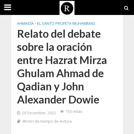
AHMADÍA
•
EL SANTO PROFETA MUHAMMAD
Relato del debate
sobre la oración
entre Hazrat Mirza
Ghulam Ahmad de
Qadian y John
Alexander Dowie
150 vistas
29 December, 2022
48 min de tiempo de lectura