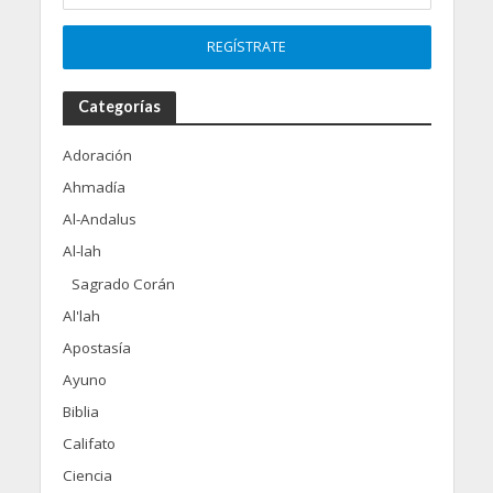
Categorías
Adoración
Ahmadía
Al-Andalus
Al-lah
Sagrado Corán
Al'lah
Apostasía
Ayuno
Biblia
Califato
Ciencia