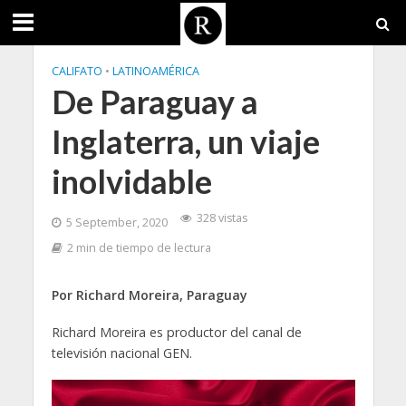
CALIFATO
•
LATINOAMÉRICA
De Paraguay a
Inglaterra, un viaje
inolvidable
328 vistas
5 September, 2020
2 min de tiempo de lectura
Por Richard Moreira, Paraguay
Richard Moreira es productor del canal de
televisión nacional GEN.