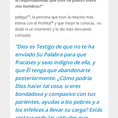
la responsabilidad que Dios ha puesto sobre
mis hombros?”
ra
Jadiyya
, la persona que tuvo la relación más
sa
íntima con el Profeta
y que mejor le conocía, no
dudó ni un momento y le dio este elocuente
consuelo:
“Dios es Testigo de que no te ha
enviado Su Palabra para que
fracases y seas indigno de ella, y
que Él tenga que abandonarte
posteriormente. ¿Cómo podría
Dios hacer tal cosa, si eres
bondadoso y compasivo con tus
parientes, ayudas a los pobres y a
los infelices a llevar su carga? Estás
restaurando las virtudes que