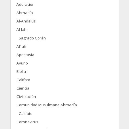
Adoración
Ahmadía
Al-Andalus
Al-lah
Sagrado Corán
Al'lah
Apostasía
Ayuno
Biblia
Califato
Ciencia
Civilización
Comunidad Musulmana Ahmadía
Califato
Coronavirus