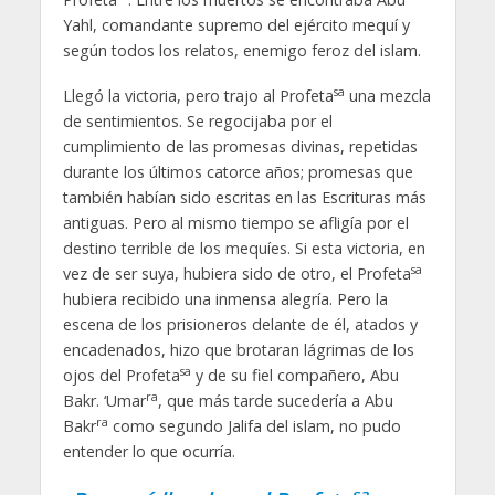
Yahl, comandante supremo del ejército mequí y
según todos los relatos, enemigo feroz del islam.
sa
Llegó la victoria, pero trajo al Profeta
una mezcla
de sentimientos. Se regocijaba por el
cumplimiento de las promesas divinas, repetidas
durante los últimos catorce años; promesas que
también habían sido escritas en las Escrituras más
antiguas. Pero al mismo tiempo se afligía por el
destino terrible de los mequíes. Si esta victoria, en
sa
vez de ser suya, hubiera sido de otro, el Profeta
hubiera recibido una inmensa alegría. Pero la
escena de los prisioneros delante de él, atados y
encadenados, hizo que brotaran lágrimas de los
sa
ojos del Profeta
y de su fiel compañero, Abu
ra
Bakr. ‘Umar
, que más tarde sucedería a Abu
ra
Bakr
como segundo Jalifa del islam, no pudo
entender lo que ocurría.
sa