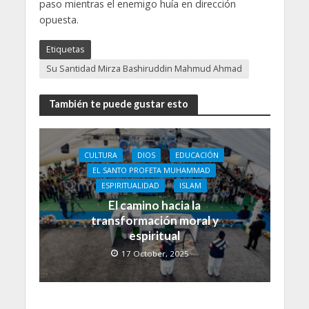
paso mientras el enemigo huía en dirección
opuesta.
Etiquetas
Su Santidad Mirza Bashiruddin Mahmud Ahmad
También te puede gustar esto
CULTURA
DIOS
EDUCACIÓN
EL SANTO PROFETA MUHAMMAD
ESPIRITUALIDAD
ISLAM
El camino hacia la
transformación moral y
espiritual
17 October, 2025