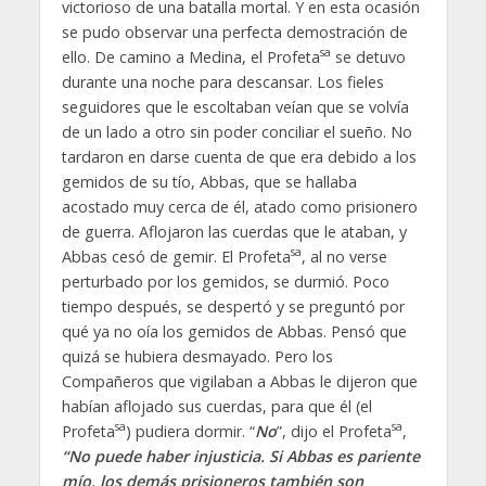
victorioso de una batalla mortal. Y en esta ocasión
se pudo observar una perfecta demostración de
sa
ello. De camino a Medina, el Profeta
se detuvo
durante una noche para descansar. Los fieles
seguidores que le escoltaban veían que se volvía
de un lado a otro sin poder conciliar el sueño. No
tardaron en darse cuenta de que era debido a los
gemidos de su tío, Abbas, que se hallaba
acostado muy cerca de él, atado como prisionero
de guerra. Aflojaron las cuerdas que le ataban, y
sa
Abbas cesó de gemir. El Profeta
, al no verse
perturbado por los gemidos, se durmió. Poco
tiempo después, se despertó y se preguntó por
qué ya no oía los gemidos de Abbas. Pensó que
quizá se hubiera desmayado. Pero los
Compañeros que vigilaban a Abbas le dijeron que
habían aflojado sus cuerdas, para que él (el
sa
sa
Profeta
) pudiera dormir. “
No
”, dijo el Profeta
,
“No puede haber injusticia. Si Abbas es pariente
mío, los demás prisioneros también son