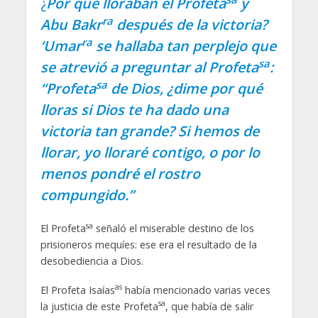
¿
Por qué lloraban el Profeta
y
ra
Abu Bakr
después de la victoria?
ra
‘Umar
se hallaba tan perplejo que
sa
se atrevió a preguntar al Profeta
:
sa
“Profeta
de Dios, ¿dime por qué
lloras si Dios te ha dado una
victoria tan grande? Si hemos de
llorar, yo lloraré contigo, o por lo
menos pondré el rostro
compungido.”
sa
El Profeta
señaló el miserable destino de los
prisioneros mequíes: ese era el resultado de la
desobediencia a Dios.
as
El Profeta Isaías
había mencionado varias veces
sa
la justicia de este Profeta
, que había de salir