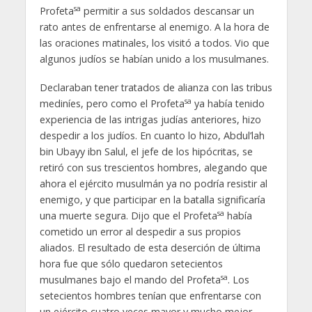
sa
Profeta
permitir a sus soldados descansar un
rato antes de enfrentarse al enemigo. A la hora de
las oraciones matinales, los visitó a todos. Vio que
algunos judíos se habían unido a los musulmanes.
Declaraban tener tratados de alianza con las tribus
sa
mediníes, pero como el Profeta
ya había tenido
experiencia de las intrigas judías anteriores, hizo
despedir a los judíos. En cuanto lo hizo, Abdul’lah
bin Ubayy ibn Salul, el jefe de los hipócritas, se
retiró con sus trescientos hombres, alegando que
ahora el ejército musulmán ya no podría resistir al
enemigo, y que participar en la batalla significaría
sa
una muerte segura. Dijo que el Profeta
había
cometido un error al despedir a sus propios
aliados. El resultado de esta deserción de última
hora fue que sólo quedaron setecientos
sa
musulmanes bajo el mando del Profeta
. Los
setecientos hombres tenían que enfrentarse con
un ejército cuatro veces mayor y mucho mejor