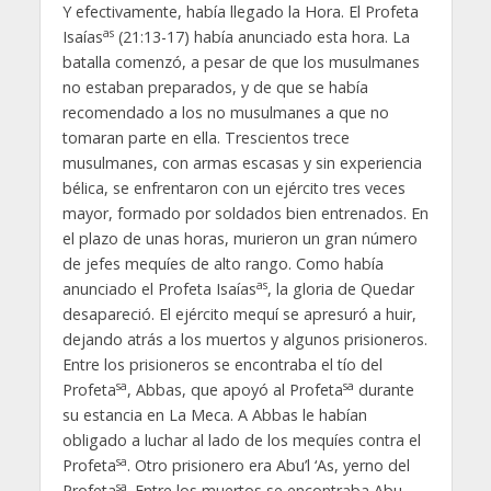
Y efectivamente, había llegado la Hora. El Profeta
as
Isaías
(21:13-17) había anunciado esta hora. La
batalla comenzó, a pesar de que los musulmanes
no estaban preparados, y de que se había
recomendado a los no musulmanes a que no
tomaran parte en ella. Trescientos trece
musulmanes, con armas escasas y sin experiencia
bélica, se enfrentaron con un ejército tres veces
mayor, formado por soldados bien entrenados. En
el plazo de unas horas, murieron un gran número
de jefes mequíes de alto rango. Como había
as
anunciado el Profeta Isaías
, la gloria de Quedar
desapareció. El ejército mequí se apresuró a huir,
dejando atrás a los muertos y algunos prisioneros.
Entre los prisioneros se encontraba el tío del
sa
sa
Profeta
, Abbas, que apoyó al Profeta
durante
su estancia en La Meca. A Abbas le habían
obligado a luchar al lado de los mequíes contra el
sa
Profeta
. Otro prisionero era Abu’l ‘As, yerno del
sa
Profeta
. Entre los muertos se encontraba Abu