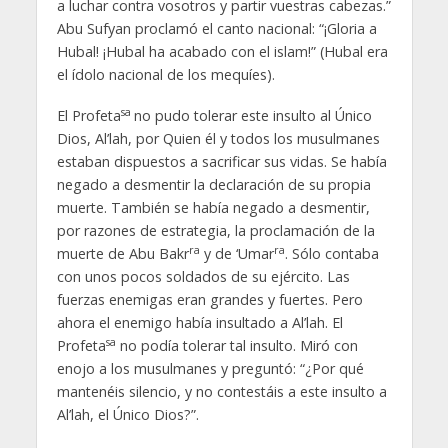
a luchar contra vosotros y partir vuestras cabezas.”
Abu Sufyan proclamó el canto nacional: “¡Gloria a
Hubal! ¡Hubal ha acabado con el islam!” (Hubal era
el ídolo nacional de los mequíes).
sa
El Profeta
no pudo tolerar este insulto al Único
Dios, Al’lah, por Quien él y todos los musulmanes
estaban dispuestos a sacrificar sus vidas. Se había
negado a desmentir la declaración de su propia
muerte. También se había negado a desmentir,
por razones de estrategia, la proclamación de la
ra
ra
muerte de Abu Bakr
y de ‘Umar
. Sólo contaba
con unos pocos soldados de su ejército. Las
fuerzas enemigas eran grandes y fuertes. Pero
ahora el enemigo había insultado a Al’lah. El
sa
Profeta
no podía tolerar tal insulto. Miró con
enojo a los musulmanes y preguntó: “¿Por qué
mantenéis silencio, y no contestáis a este insulto a
Al’lah, el Único Dios?”.