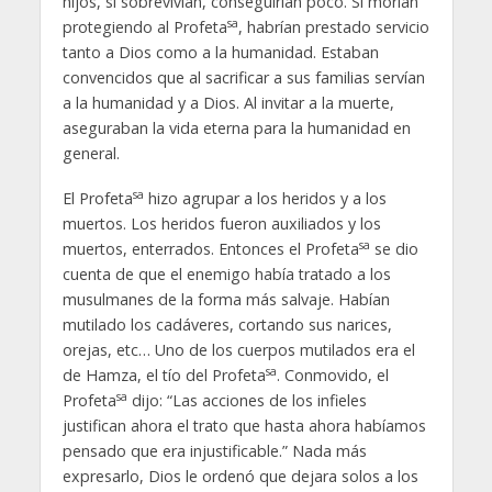
hijos, si sobrevivían, conseguirían poco. Si morían
sa
protegiendo al Profeta
, habrían prestado servicio
tanto a Dios como a la humanidad. Estaban
convencidos que al sacrificar a sus familias servían
a la humanidad y a Dios. Al invitar a la muerte,
aseguraban la vida eterna para la humanidad en
general.
sa
El Profeta
hizo agrupar a los heridos y a los
muertos. Los heridos fueron auxiliados y los
sa
muertos, enterrados. Entonces el Profeta
se dio
cuenta de que el enemigo había tratado a los
musulmanes de la forma más salvaje. Habían
mutilado los cadáveres, cortando sus narices,
orejas, etc… Uno de los cuerpos mutilados era el
sa
de Hamza, el tío del Profeta
. Conmovido, el
sa
Profeta
dijo: “Las acciones de los infieles
justifican ahora el trato que hasta ahora habíamos
pensado que era injustificable.” Nada más
expresarlo, Dios le ordenó que dejara solos a los