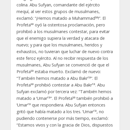
colina. Abu Sufyan, comandante del ejército
mequí, al ver estos grupos de musulmanes,
sa
exclamó: “¡Hemos matado a Muhammad
!”. El
sa
Profeta
oyó la ostentosa proclamación, pero
prohibió a los musulmanes contestar, para evitar
que el enemigo supiera la verdad y atacara de
nuevo; y para que los musulmanes, heridos y
exhaustos, no tuvieran que luchar de nuevo contra
este feroz ejército. Al no recibir respuesta de los
musulmanes, Abu Sufyan se convenció de que el
sa
Profeta
estaba muerto. Exclamó de nuevo:
ra
“También hemos matado a Abu Bakr
”. El
sa
ra
Profeta
prohibió contestar a Abu Bakr
. Abu
Sufyan exclamó por tercera vez: “También hemos
ra
sa
matado a ‘Umar
”. El Profeta
también prohibió a
ra
‘Umar
que respondiera. Abu Sufyan entonces
ra
gritó que había matado a los tres. ‘Umar
, no
pudiendo contenerse por más tiempo, exclamó:
“Estamos vivos y con la gracia de Dios, dispuestos