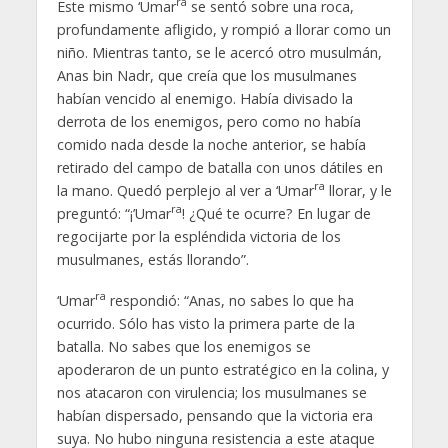
ra
Este mismo ‘Umar
se sentó sobre una roca,
profundamente afligido, y rompió a llorar como un
niño. Mientras tanto, se le acercó otro musulmán,
Anas bin Nadr, que creía que los musulmanes
habían vencido al enemigo. Había divisado la
derrota de los enemigos, pero como no había
comido nada desde la noche anterior, se había
retirado del campo de batalla con unos dátiles en
ra
la mano. Quedó perplejo al ver a ‘Umar
llorar, y le
ra
preguntó: “¡’Umar
! ¿Qué te ocurre? En lugar de
regocijarte por la espléndida victoria de los
musulmanes, estás llorando”.
ra
‘Umar
respondió: “Anas, no sabes lo que ha
ocurrido. Sólo has visto la primera parte de la
batalla. No sabes que los enemigos se
apoderaron de un punto estratégico en la colina, y
nos atacaron con virulencia; los musulmanes se
habían dispersado, pensando que la victoria era
suya. No hubo ninguna resistencia a este ataque