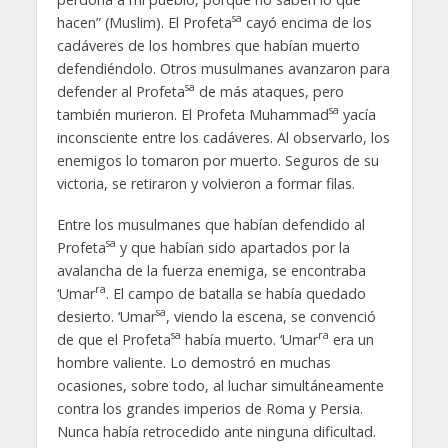
sa
hacen” (Muslim). El Profeta
cayó encima de los
cadáveres de los hombres que habían muerto
defendiéndolo. Otros musulmanes avanzaron para
sa
defender al Profeta
de más ataques, pero
sa
también murieron. El Profeta Muhammad
yacía
inconsciente entre los cadáveres. Al observarlo, los
enemigos lo tomaron por muerto. Seguros de su
victoria, se retiraron y volvieron a formar filas.
Entre los musulmanes que habían defendido al
sa
Profeta
y que habían sido apartados por la
avalancha de la fuerza enemiga, se encontraba
ra
‘Umar
. El campo de batalla se había quedado
sa
desierto. ‘Umar
, viendo la escena, se convenció
sa
ra
de que el Profeta
había muerto. ‘Umar
era un
hombre valiente. Lo demostró en muchas
ocasiones, sobre todo, al luchar simultáneamente
contra los grandes imperios de Roma y Persia.
Nunca había retrocedido ante ninguna dificultad.