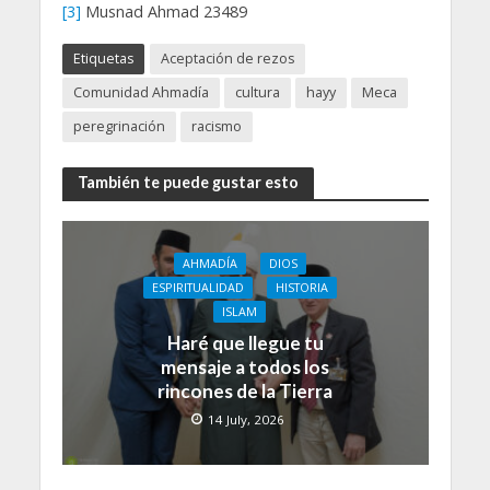
[3]
Musnad Ahmad 23489
Etiquetas
Aceptación de rezos
Comunidad Ahmadía
cultura
hayy
Meca
peregrinación
racismo
También te puede gustar esto
AHMADÍA
DIOS
ESPIRITUALIDAD
HISTORIA
ISLAM
Haré que llegue tu
mensaje a todos los
rincones de la Tierra
14 July, 2026