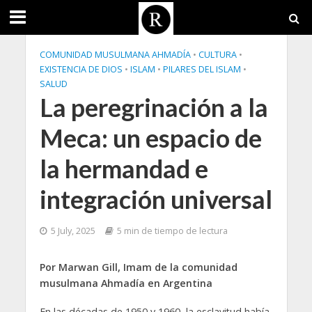
COMUNIDAD MUSULMANA AHMADÍA
•
CULTURA
•
EXISTENCIA DE DIOS
•
ISLAM
•
PILARES DEL ISLAM
•
SALUD
La peregrinación a la
Meca: un espacio de
la hermandad e
integración universal
5 July, 2025
5 min de tiempo de lectura
Por Marwan Gill, Imam de la comunidad
musulmana Ahmadía en Argentina
En las décadas de 1950 y 1960, la esclavitud había