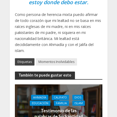
estoy donde debo estar.
Como persona de herencia mixta puedo afirmar
de todo corazón que mi lealtad no se basa en mis
raíces inglesas de mi madre, ni en mis raíces
pakistaníes de mi padre, ni siquiera en mi
nacionalidad británica. Mi lealtad está
decididamente con Ahmadía y con el Jalifa del
islam.
Etiquetas
Momentos Inolvidables
También te puede gustar esto
AHMADÍA
CALIFATO
DIOS
EDUCACIÓN
FAMILIA
ISLAM
Testimonio de las
palabras de Su Santidad