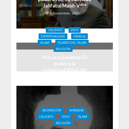
aba
Jalifatul Masih V
9 November, 2025
CALIFATO
DIOS
ESPIRITUALIDAD
FAMILIA
ISLAM
PILARES DEL ISLAM
RELIGIÓN
Más que palabras: El
poder y la
responsabilidad del
juramento de Lallna
18 February, 2025
ADORACIÓN
AHMADÍA
CALIFATO
DIOS
ISLAM
RELIGIÓN