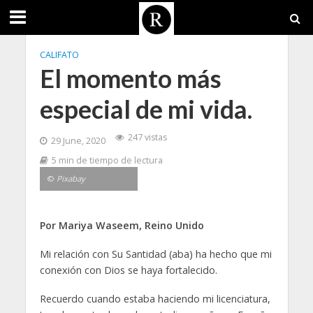
CALIFATO
El momento más
especial de mi vida.
247 vistas
29 June, 2020
5 min de tiempo de lectura
©
Pixabay
Por Mariya Waseem, Reino Unido
Mi relación con Su Santidad (aba) ha hecho que mi
conexión con Dios se haya fortalecido.
Recuerdo cuando estaba haciendo mi licenciatura,