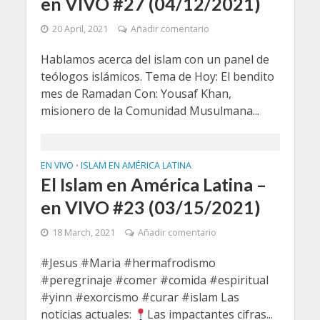
en VIVO #27 (04/12/2021)
20 April, 2021
Añadir comentario
Hablamos acerca del islam con un panel de
teólogos islámicos. Tema de Hoy: El bendito
mes de Ramadan Con: Yousaf Khan,
misionero de la Comunidad Musulmana...
EN VIVO
ISLAM EN AMÉRICA LATINA
•
El Islam en América Latina –
en VIVO #23 (03/15/2021)
18 March, 2021
Añadir comentario
#Jesus​ #Maria​ #hermafrodismo​
#peregrinaje​ #comer​ #comida​ #espiritual​
#yinn​ #exorcismo​ #curar​ #islam​ Las
noticias actuales:
Las impactantes cifras...