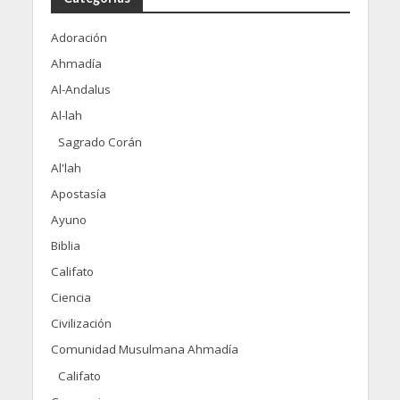
Adoración
Ahmadía
Al-Andalus
Al-lah
Sagrado Corán
Al'lah
Apostasía
Ayuno
Biblia
Califato
Ciencia
Civilización
Comunidad Musulmana Ahmadía
Califato