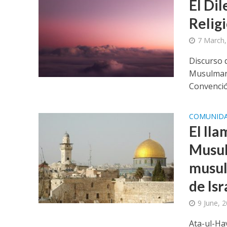
El Di
Relig
7 March,
Discurso 
Musulmana
Convenció
COMUNID
El ll
Musul
musul
de Isr
9 June, 
Ata-ul-Ha