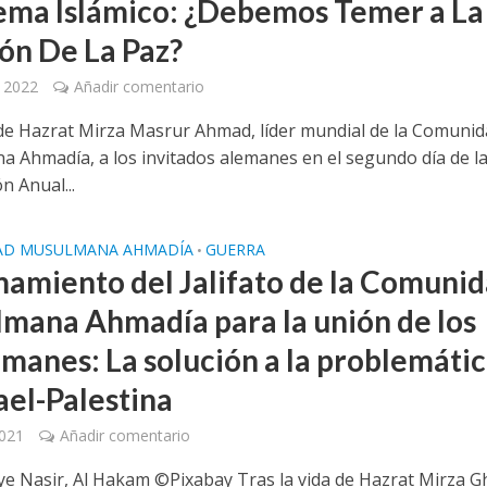
lema Islámico: ¿Debemos Temer a La
ión De La Paz?
 2022
Añadir comentario
de Hazrat Mirza Masrur Ahmad, líder mundial de la Comuni
 Ahmadía, a los invitados alemanes en el segundo día de l
n Anual...
AD MUSULMANA AHMADÍA
GUERRA
•
amamiento del Jalifato de la Comuni
mana Ahmadía para la unión de los
manes: La solución a la problemáti
ael-Palestina
2021
Añadir comentario
ye Nasir, Al Hakam ©Pixabay Tras la vida de Hazrat Mirza 