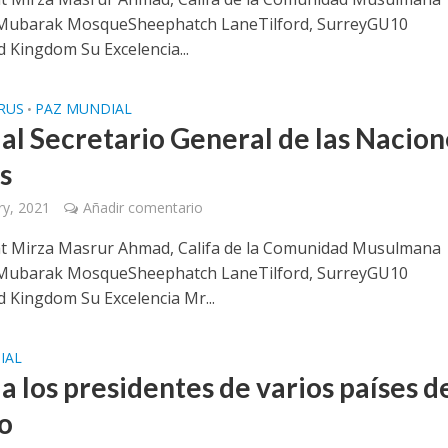
Mubarak MosqueSheephatch LaneTilford, SurreyGU10
 Kingdom Su Excelencia...
RUS
PAZ MUNDIAL
•
 al Secretario General de las Nacion
s
ry, 2021
Añadir comentario
t Mirza Masrur Ahmad, Califa de la Comunidad Musulmana
Mubarak MosqueSheephatch LaneTilford, SurreyGU10
 Kingdom Su Excelencia Mr...
IAL
a los presidentes de varios países d
o