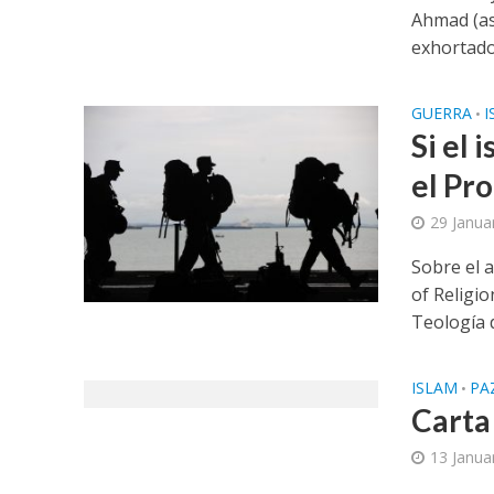
Ahmad (as
exhortado.
GUERRA
I
•
Si el 
el Pr
29 Janua
Sobre el 
of Religi
Teología d
ISLAM
PA
•
Carta
13 Janua