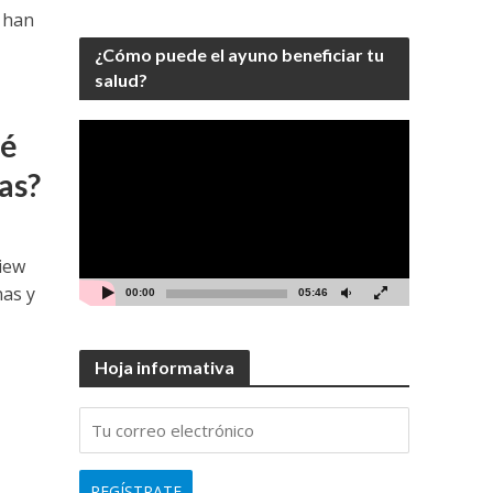
 han
¿Cómo puede el ayuno beneficiar tu
salud?
Video
ué
Player
as?
view
nas y
00:00
05:46
Hoja informativa