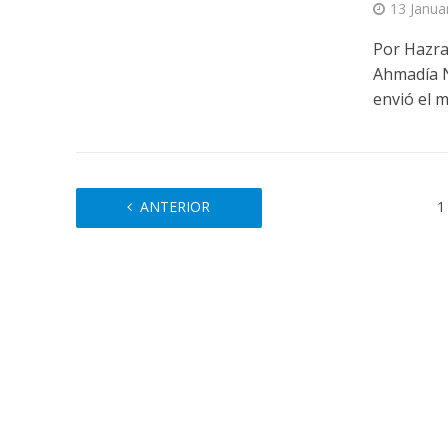
13 Janua
Por Hazra
Ahmadía N
envió el m
ANTERIOR
1