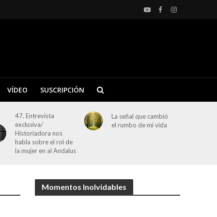
VÍDEO
SUSCRIPCIÓN
47. Entrevista
La señal que cambió
exclusiva/
el rumbo de mi vida
Historiadora nos
habla sobre el rol de
la mujer en al Andalus
Momentos Inolvidables