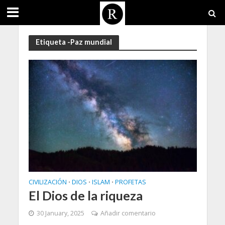
Etiqueta -Paz mundial
CIVILIZACIÓN
DIOS
ISLAM
PROFETAS
•
•
•
El Dios de la riqueza
30 January, 2025
Añadir comentario