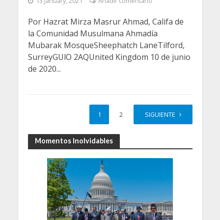
13 January, 2021
Añadir comentario
Por Hazrat Mirza Masrur Ahmad, Califa de
la Comunidad Musulmana Ahmadía
Mubarak MosqueSheephatch LaneTilford,
SurreyGUlO 2AQUnited Kingdom 10 de junio
de 2020...
1
2
SIGUIENTE
Momentos Inolvidables