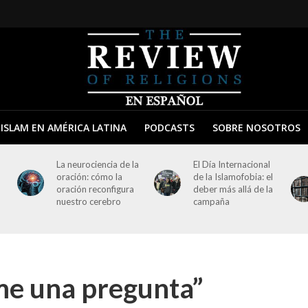
ISLAM EN AMÉRICA LATINA
PODCASTS
SOBRE NOSOTROS
La neurociencia de la
El Día Internacional
oración: cómo la
de la Islamofobia: el
oración reconfigura
deber más allá de la
nuestro cerebro
campaña
me una pregunta”