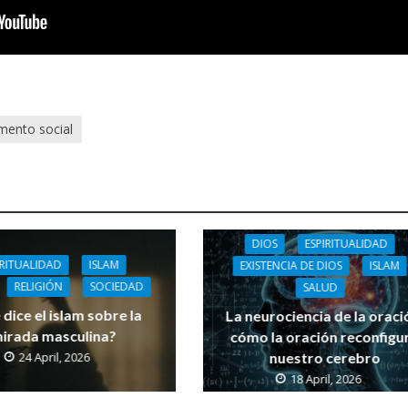
mento social
DIOS
ESPIRITUALIDAD
IRITUALIDAD
ISLAM
EXISTENCIA DE DIOS
ISLAM
RELIGIÓN
SOCIEDAD
SALUD
dice el islam sobre la
La neurociencia de la oraci
irada masculina?
cómo la oración reconfigu
24 April, 2026
nuestro cerebro
18 April, 2026