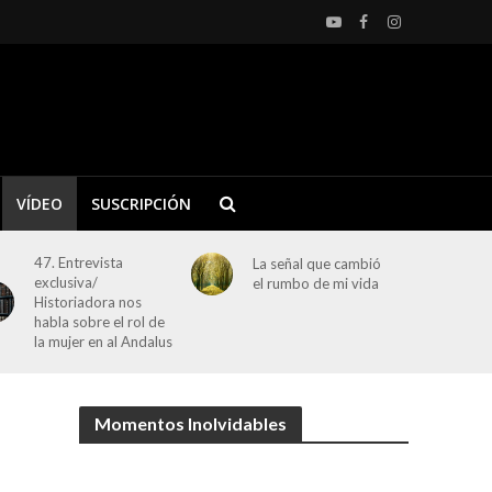
VÍDEO
SUSCRIPCIÓN
47. Entrevista
La señal que cambió
exclusiva/
el rumbo de mi vida
Historiadora nos
habla sobre el rol de
la mujer en al Andalus
Momentos Inolvidables