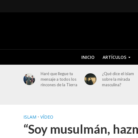
INICIO
ARTÍCULOS
Haré que llegue tu
¿Qué dice el islam
mensaje a todos los
sobre la mirada
rincones de la Tierra
masculina?
ISLAM
•
VÍDEO
“Soy musulmán, haz