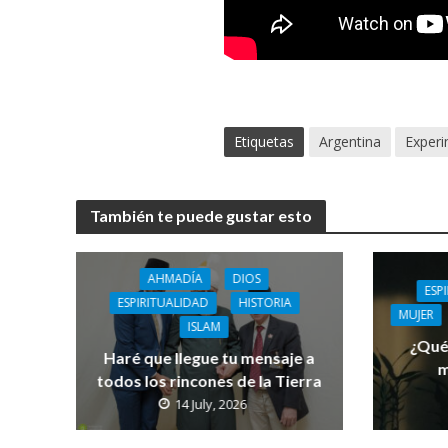
Etiquetas
Argentina
Experi
También te puede gustar esto
AHMADÍA
DIOS
ESP
ESPIRITUALIDAD
HISTORIA
MUJER
ISLAM
¿Qué 
Haré que llegue tu mensaje a
m
todos los rincones de la Tierra
14 July, 2026