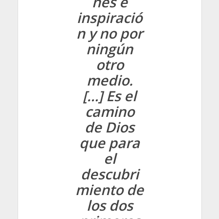
nes e
inspiració
n y no por
ningún
otro
medio.
[…] Es el
camino
de Dios
que para
el
descubri
miento de
los dos