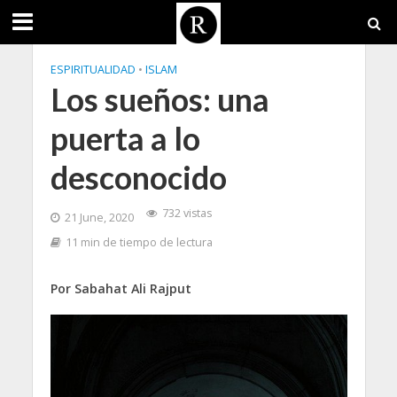
ESPIRITUALIDAD
•
ISLAM
Los sueños: una
puerta a lo
desconocido
732 vistas
21 June, 2020
11 min de tiempo de lectura
Por Sabahat Ali Rajput