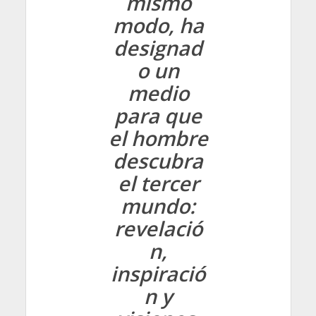
mismo
modo, ha
designad
o un
medio
para que
el hombre
descubra
el tercer
mundo:
revelació
n,
inspiració
n y