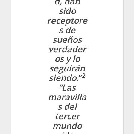
d, han
sido
receptore
s de
sueños
verdader
os y lo
seguirán
2
siendo.
”
“Las
maravilla
s del
tercer
mundo