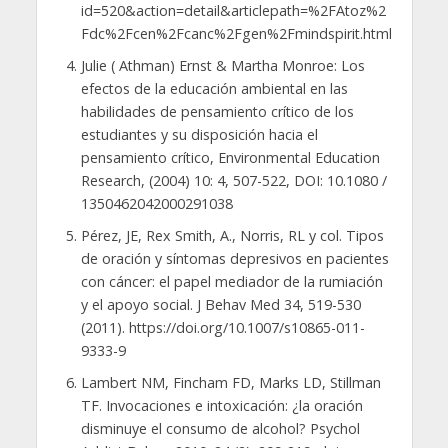
id=520&action=detail&articlepath=%2FAtoz%2
Fdc%2Fcen%2Fcanc%2Fgen%2Fmindspirit.html
Julie ( Athman) Ernst & Martha Monroe: Los
efectos de la educación ambiental en las
habilidades de pensamiento crítico de los
estudiantes y su disposición hacia el
pensamiento crítico, Environmental Education
Research, (2004) 10: 4, 507-522, DOI: 10.1080 /
1350462042000291038
Pérez, JE, Rex Smith, A., Norris, RL y col. Tipos
de oración y síntomas depresivos en pacientes
con cáncer: el papel mediador de la rumiación
y el apoyo social. J Behav Med 34, 519-530
(2011). https://doi.org/10.1007/s10865-011-
9333-9
Lambert NM, Fincham FD, Marks LD, Stillman
TF. Invocaciones e intoxicación: ¿la oración
disminuye el consumo de alcohol? Psychol