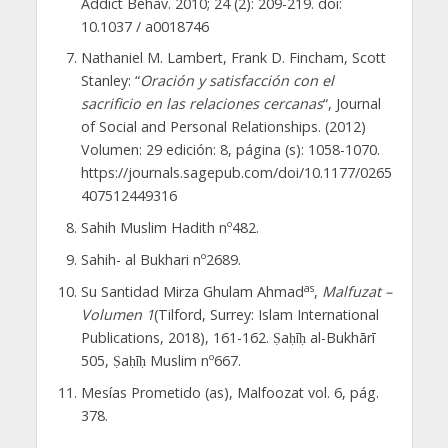
Addict Behav. 2010; 24 (2): 209-219. doi:
10.1037 / a0018746
Nathaniel M. Lambert, Frank D. Fincham, Scott
Stanley: “
Oración y satisfacción con el
sacrificio en las relaciones cercanas
“, Journal
of Social and Personal Relationships. (2012)
Volumen: 29 edición: 8, página (s): 1058-1070.
https://journals.sagepub.com/doi/10.1177/0265
407512449316
Sahih Muslim Hadith nº482.
Sahih- al Bukhari nº2689.
as
Su Santidad Mirza Ghulam Ahmad
,
Malfuzat –
Volumen 1
(Tilford, Surrey: Islam International
Publications, 2018), 161-162. Ṣaḥīḥ al-Bukhārī
505, Ṣaḥīḥ Muslim nº667.
Mesías Prometido (as), Malfoozat vol. 6, pág.
378.