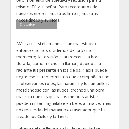
otro momento de soledad y reclusión para ti
mismo. Tú y tu señor. Para recordarnos de
nuestros errores, nuestros límites, nuestras
necesidades y súplicas.
© pixabay
Más tarde, si el amanecer fue majestuoso,
entonces no nos olvidemos del próximo
momento; la “oración al atardecer”. La hora
dorada, como muchos la llaman, debido a la
radiante luz presente en los cielos. Nadie puede
negar ese estremecimiento que acompaña a uno
al observar los rojos, las naranjas y los amarillos,
mezclándose con las nubes; creando una obra
maestra que ni siquiera los mejores artistas
pueden imitar. Inigualable en belleza, una vez más
nos recuerda del maravilloso Diseñador que ha
creado los Cielos y la Tierra.
Entonces el día llega a su fin, la oscuridad se