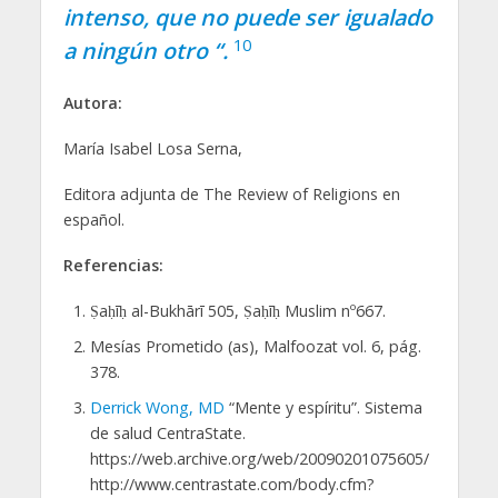
intenso, que no puede ser igualado
10
a ningún otro “.
Autora:
María Isabel Losa Serna,
Editora adjunta de The Review of Religions en
español.
Referencias:
Ṣaḥīḥ al-Bukhārī 505, Ṣaḥīḥ Muslim nº667.
Mesías Prometido (as), Malfoozat vol. 6, pág.
378.
Derrick Wong, MD
“Mente y espíritu”. Sistema
de salud CentraState.
https://web.archive.org/web/20090201075605/
http://www.centrastate.com/body.cfm?