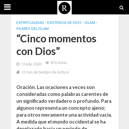
ESPIRITUALIDAD
•
EXISTENCIA DE DIOS
•
ISLAM
•
PILARES DEL ISLAM
“Cinco momentos
con Dios”
810 vistas
13 July, 2020
12 min de tiempo de lectura
Oración. Las oraciones a veces son
consideradas como palabras carentes de
un significado verdadero o profundo. Para
algunos representa un concepto ajeno;
para otros meramente una actividad vacía.
A medida que el mundo occidental se ha
desplazado hacia un período de