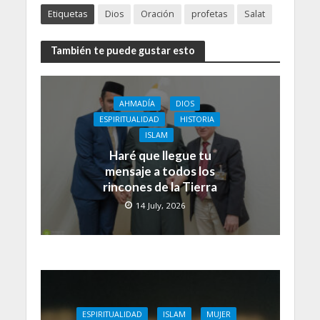
Etiquetas
Dios
Oración
profetas
Salat
También te puede gustar esto
AHMADÍA
DIOS
ESPIRITUALIDAD
HISTORIA
ISLAM
Haré que llegue tu
mensaje a todos los
rincones de la Tierra
14 July, 2026
ESPIRITUALIDAD
ISLAM
MUJER