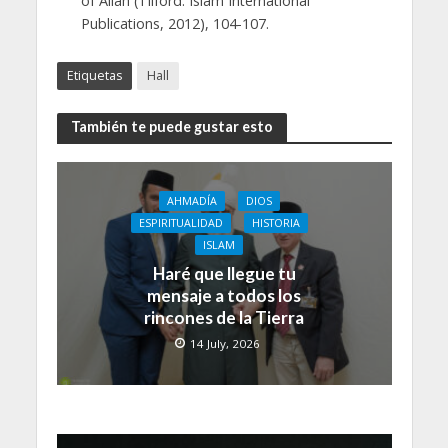
of Allah (Tilford: Islam International
Publications, 2012), 104-107.
Etiquetas
Hall
También te puede gustar esto
AHMADÍA
DIOS
ESPIRITUALIDAD
HISTORIA
ISLAM
Haré que llegue tu
mensaje a todos los
rincones de la Tierra
14 July, 2026