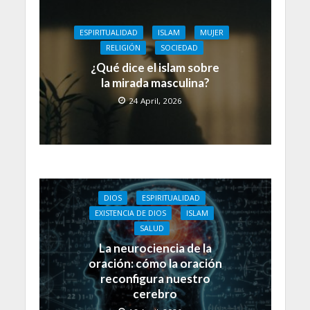
ESPIRITUALIDAD
ISLAM
MUJER
RELIGIÓN
SOCIEDAD
¿Qué dice el islam sobre
la mirada masculina?
24 April, 2026
DIOS
ESPIRITUALIDAD
EXISTENCIA DE DIOS
ISLAM
SALUD
La neurociencia de la
oración: cómo la oración
reconfigura nuestro
cerebro