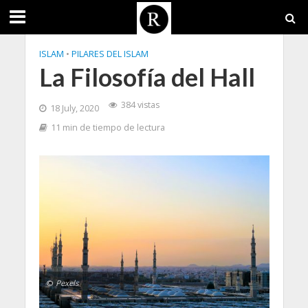
ISLAM
•
PILARES DEL ISLAM
La Filosofía del Hall
384 vistas
18 July, 2020
11 min de tiempo de lectura
©
Pexels