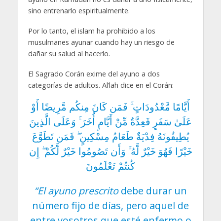
sino entrenarlo espiritualmente.
Por lo tanto, el islam ha prohibido a los
musulmanes ayunar cuando hay un riesgo de
dañar su salud al hacerlo.
El Sagrado Corán exime del ayuno a dos
categorías de adultos. Al’lah dice en el Corán:
أَيَّامًا مَّعْدُودَاتٍ ۚ فَمَن كَانَ مِنكُم مَّرِيضًا أَوْ
عَلَىٰ سَفَرٍ فَعِدَّةٌ مِّنْ أَيَّامٍ أُخَرَ ۚ وَعَلَى الَّذِينَ
يُطِيقُونَهُ فِدْيَةٌ طَعَامُ مِسْكِينٍ ۖ فَمَن تَطَوَّعَ
خَيْرًا فَهُوَ خَيْرٌ لَّهُ ۚ وَأَن تَصُومُوا خَيْرٌ لَّكُمْ ۖ إِن
كُنتُمْ تَعْلَمُونَ
“El ayuno prescrito
debe durar un
número fijo de días, pero aquel de
entre vosotros que esté enfermo o