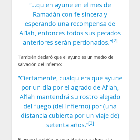
“…quien ayune en el mes de
Ramadán con fe sincera y
esperando una recompensa de
Al’lah, entonces todos sus pecados
[2]
anteriores serán perdonados.”
También declaró que el ayuno es un medio de
salvación del Infierno:
“Ciertamente, cualquiera que ayune
por un día por el agrado de Al’lah,
Al’lah mantendrá su rostro alejado
del fuego (del Infierno) por (una
distancia cubierta por un viaje de)
[3]
setenta años.”
El ayuno también es un método para lograr la