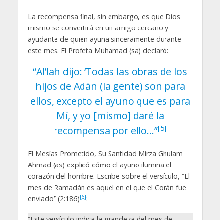
La recompensa final, sin embargo, es que Dios
mismo se convertirá en un amigo cercano y
ayudante de quien ayuna sinceramente durante
este mes. El Profeta Muhamad (sa) declaró:
“Al’lah dijo: ‘Todas las obras de los
hijos de Adán (la gente) son para
ellos, excepto el ayuno que es para
Mí, y yo [mismo] daré la
[5]
recompensa por ello…”
El Mesías Prometido, Su Santidad Mirza Ghulam
Ahmad (as) explicó cómo el ayuno ilumina el
corazón del hombre. Escribe sobre el versículo, “El
mes de Ramadán es aquel en el que el Corán fue
[6]
enviado” (2:186)
:
“Este versículo indica la grandeza del mes de