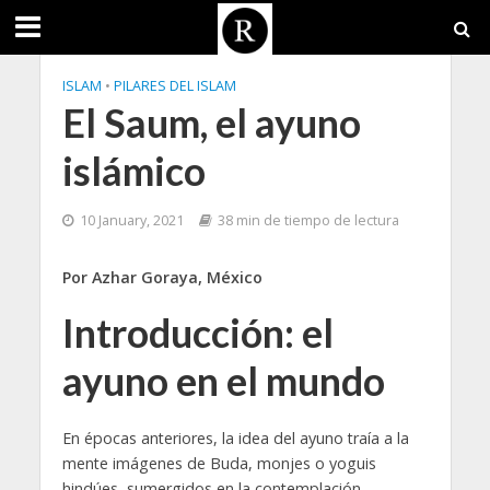
ISLAM
•
PILARES DEL ISLAM
El Saum, el ayuno
islámico
10 January, 2021
38 min de tiempo de lectura
Por Azhar Goraya, México
Introducción: el
ayuno en el mundo
En épocas anteriores, la idea del ayuno traía a la
mente imágenes de Buda, monjes o yoguis
hindúes, sumergidos en la contemplación,