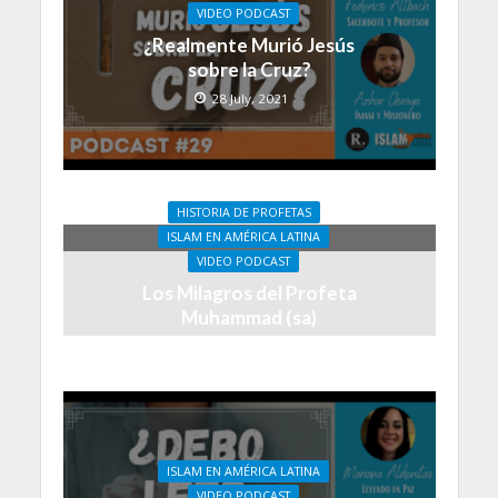
VIDEO PODCAST
¿Realmente Murió Jesús
sobre la Cruz?
28 July, 2021
HISTORIA DE PROFETAS
ISLAM EN AMÉRICA LATINA
VIDEO PODCAST
Los Milagros del Profeta
Muhammad (sa)
21 July, 2021
ISLAM EN AMÉRICA LATINA
VIDEO PODCAST