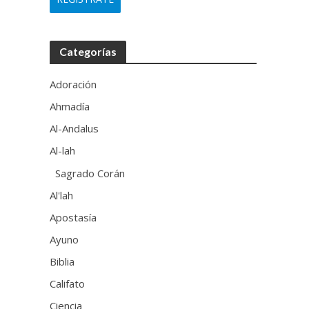
Categorías
Adoración
Ahmadía
Al-Andalus
Al-lah
Sagrado Corán
Al'lah
Apostasía
Ayuno
Biblia
Califato
Ciencia