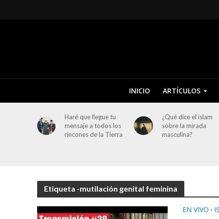
INICIO
ARTÍCULOS
Haré que llegue tu
¿Qué dice el islam
mensaje a todos los
sobre la mirada
rincones de la Tierra
masculina?
Etiqueta -mutilación genital feminina
EN VIVO
I
•