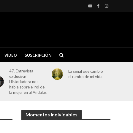
VÍDEO
SUSCRIPCIÓN
47. Entrevista
La señal que cambió
exclusiva/
el rumbo de mi vida
Historiadora nos
habla sobre el rol de
la mujer en al Andalus
Momentos Inolvidables