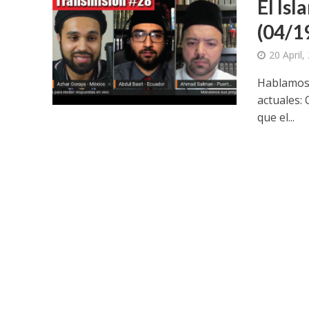
El Is
(04/1
20 April,
Hablamos 
actuales: 
que el...