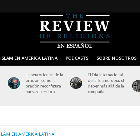
ISLAM EN AMÉRICA LATINA
PODCASTS
SOBRE NOSOTROS
La neurociencia de la
El Día Internacional
oración: cómo la
de la Islamofobia: el
oración reconfigura
deber más allá de la
nuestro cerebro
campaña
SLAM EN AMÉRICA LATINA