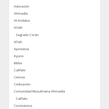
Adoración
Ahmadía
Al-Andalus
Al-lah
Sagrado Corán
Al'lah
Apostasía
Ayuno
Biblia
Califato
Ciencia
Civilización
Comunidad Musulmana Ahmadía
Califato
Coronavirus