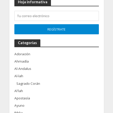
Hoja informativa
Categorías
Adoración
Ahmadía
Al-Andalus
Al-lah
Sagrado Corán
Al'lah
Apostasía
Ayuno
Biblia