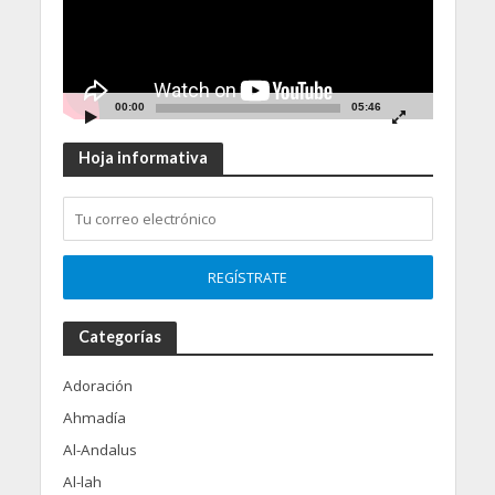
00:00
05:46
Hoja informativa
Categorías
Adoración
Ahmadía
Al-Andalus
Al-lah