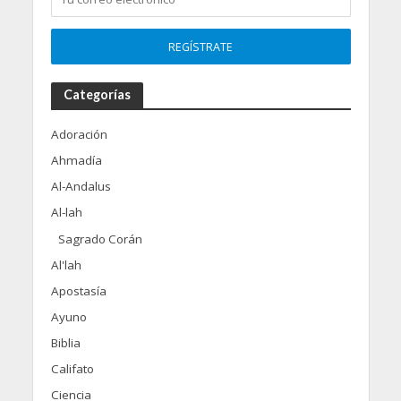
Categorías
Adoración
Ahmadía
Al-Andalus
Al-lah
Sagrado Corán
Al'lah
Apostasía
Ayuno
Biblia
Califato
Ciencia