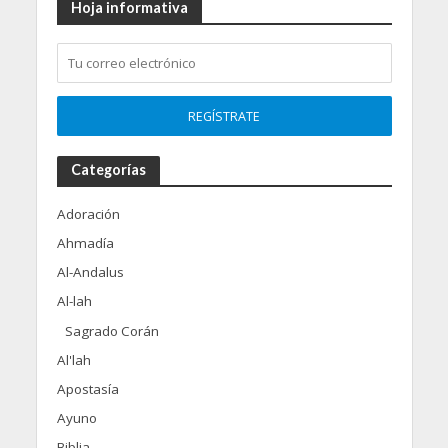
Hoja informativa
Categorías
Adoración
Ahmadía
Al-Andalus
Al-lah
Sagrado Corán
Al'lah
Apostasía
Ayuno
Biblia