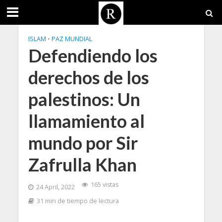
ISLAM
•
PAZ MUNDIAL
Defendiendo los
derechos de los
palestinos: Un
llamamiento al
mundo por Sir
Zafrulla Khan
165 vistas
24 April, 2022
31 min de tiempo de lectura