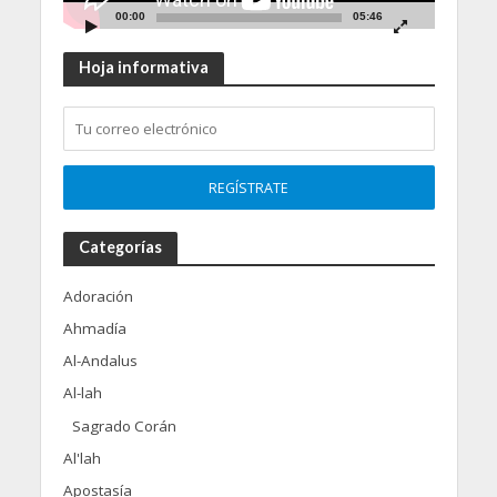
00:00
05:46
Hoja informativa
Categorías
Adoración
Ahmadía
Al-Andalus
Al-lah
Sagrado Corán
Al'lah
Apostasía