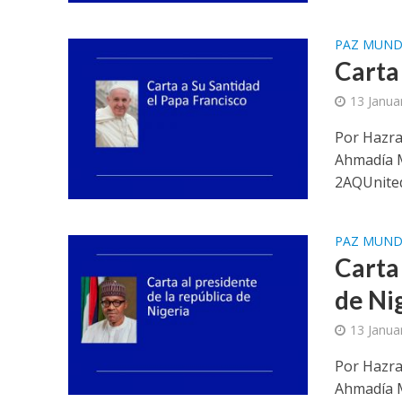
PAZ MUND
Carta
13 Janua
Por Hazra
Ahmadía 
2AQUnited
PAZ MUND
Carta
de Ni
13 Janua
Por Hazra
Ahmadía 