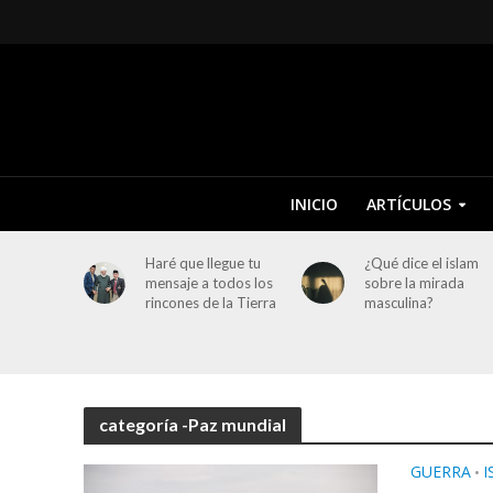
INICIO
ARTÍCULOS
Haré que llegue tu
¿Qué dice el islam
mensaje a todos los
sobre la mirada
rincones de la Tierra
masculina?
categoría -Paz mundial
GUERRA
I
•