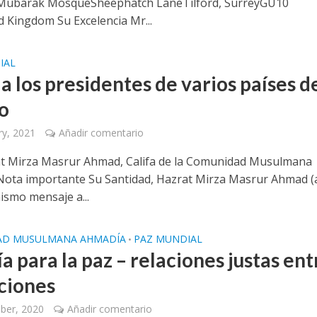
Mubarak MosqueSheephatch LaneTilford, SurreyGU10
 Kingdom Su Excelencia Mr...
IAL
a los presidentes de varios países d
o
ry, 2021
Añadir comentario
t Mirza Masrur Ahmad, Califa de la Comunidad Musulmana
ota importante Su Santidad, Hazrat Mirza Masrur Ahmad (
ismo mensaje a...
AD MUSULMANA AHMADÍA
PAZ MUNDIAL
•
a para la paz – relaciones justas ent
aciones
ber, 2020
Añadir comentario