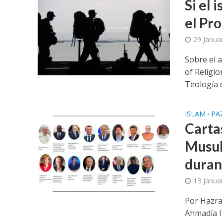
Si el 
el Pr
29 Janua
Sobre el 
of Religi
Teología d
ISLAM
PA
•
Carta
Musul
duran
13 Janua
Por Hazra
Ahmadía I