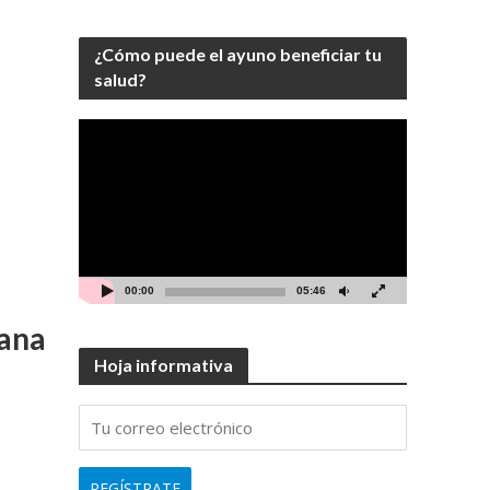
¿Cómo puede el ayuno beneficiar tu
salud?
Video
Player
00:00
05:46
hana
Hoja informativa