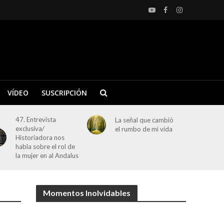
VÍDEO
SUSCRIPCIÓN
47. Entrevista
La señal que cambió
exclusiva/
el rumbo de mi vida
Historiadora nos
habla sobre el rol de
la mujer en al Andalus
Momentos Inolvidables