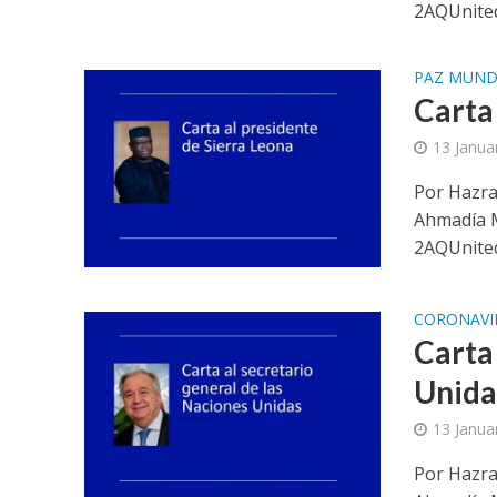
2AQUnited
PAZ MUND
Carta
13 Janua
Por Hazra
Ahmadía 
2AQUnited
CORONAVI
Carta
Unida
13 Janua
Por Hazra