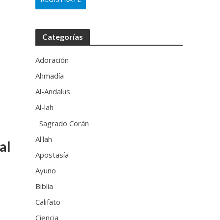
Categorías
Adoración
Ahmadía
Al-Andalus
Al-lah
Sagrado Corán
Al'lah
al
Apostasía
Ayuno
Biblia
Califato
Ciencia