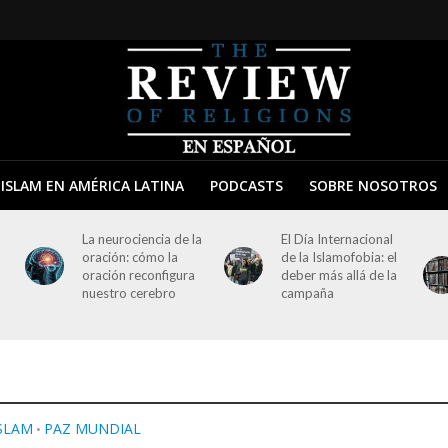
ISLAM EN AMÉRICA LATINA
PODCASTS
SOBRE NOSOTROS
La neurociencia de la
El Día Internacional
oración: cómo la
de la Islamofobia: el
oración reconfigura
deber más allá de la
nuestro cerebro
campaña
SLAM
PAZ MUNDIAL
•