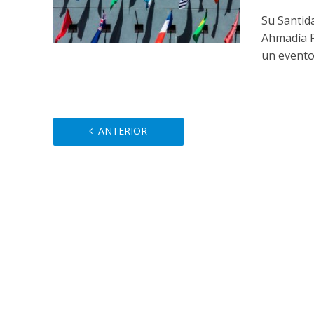
Su Santid
Ahmadía P
un evento 
ANTERIOR