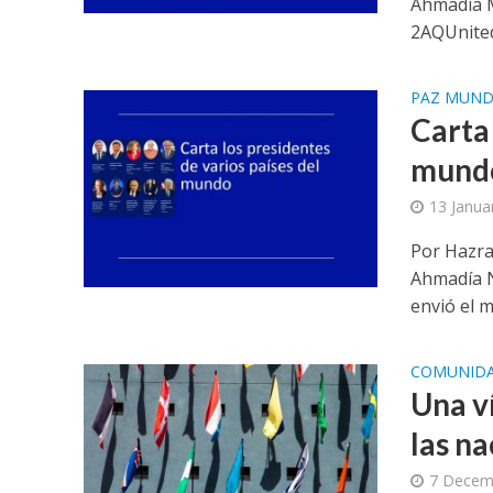
Ahmadía 
2AQUnited
PAZ MUND
Carta 
mund
13 Janua
Por Hazra
Ahmadía N
envió el m
COMUNID
Una ví
las n
7 Decem