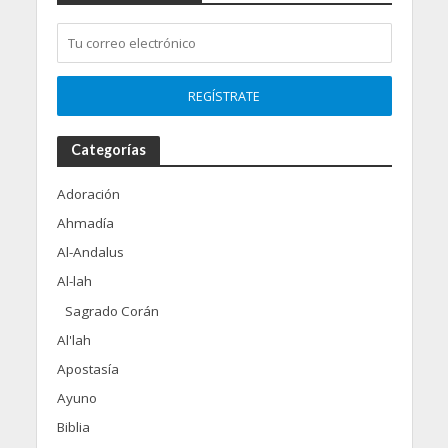
Categorías
Adoración
Ahmadía
Al-Andalus
Al-lah
Sagrado Corán
Al'lah
Apostasía
Ayuno
Biblia