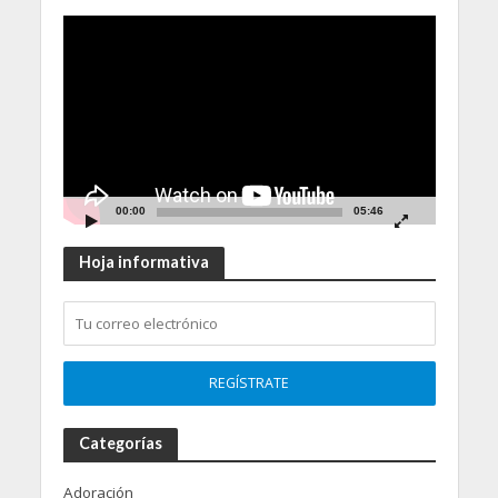
Video
Player
00:00
05:46
Hoja informativa
Categorías
Adoración