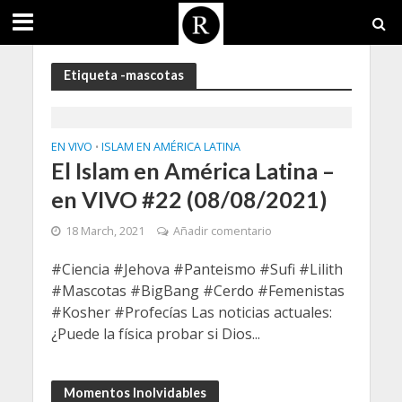
Etiqueta -mascotas
EN VIVO
ISLAM EN AMÉRICA LATINA
•
El Islam en América Latina –
en VIVO #22 (08/08/2021)
18 March, 2021
Añadir comentario
#Ciencia #Jehova #Panteismo #Sufi #Lilith
#Mascotas #BigBang #Cerdo #Femenistas
#Kosher #Profecías Las noticias actuales:
¿Puede la física probar si Dios...
Momentos Inolvidables