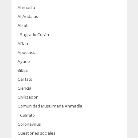
Ahmadía
Al-Andalus
Al-lah
Sagrado Corán
Al'lah
Apostasía
Ayuno
Biblia
Califato
Ciencia
Civilización
Comunidad Musulmana Ahmadía
Califato
Coronavirus
Cuestiones sociales