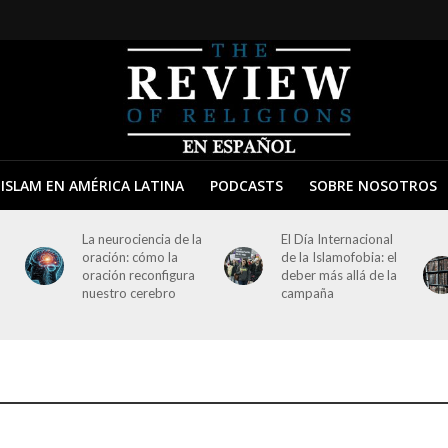
ISLAM EN AMÉRICA LATINA
PODCASTS
SOBRE NOSOTROS
La neurociencia de la
El Día Internacional
oración: cómo la
de la Islamofobia: el
oración reconfigura
deber más allá de la
nuestro cerebro
campaña