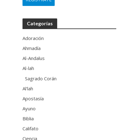
Categorías
Adoración
Ahmadía
Al-Andalus
Al-lah
Sagrado Corán
Al'lah
Apostasía
Ayuno
Biblia
Califato
Ciencia