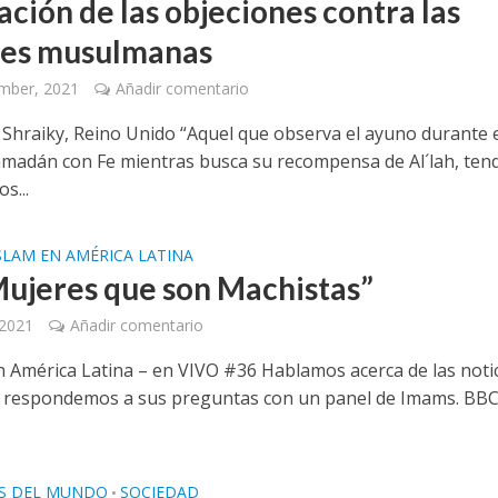
ación de las objeciones contra las
es musulmanas
mber, 2021
Añadir comentario
Shraiky, Reino Unido “Aquel que observa el ayuno durante 
madán con Fe mientras busca su recompensa de Al´lah, ten
s...
SLAM EN AMÉRICA LATINA
Mujeres que son Machistas”
 2021
Añadir comentario
en América Latina – en VIVO #36 Hablamos acerca de las noti
y respondemos a sus preguntas con un panel de Imams. BB
.
ES DEL MUNDO
SOCIEDAD
•