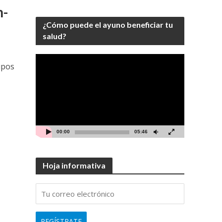
n-
¿Cómo puede el ayuno beneficiar tu
salud?
Video
upos
Player
00:00
05:46
Hoja informativa