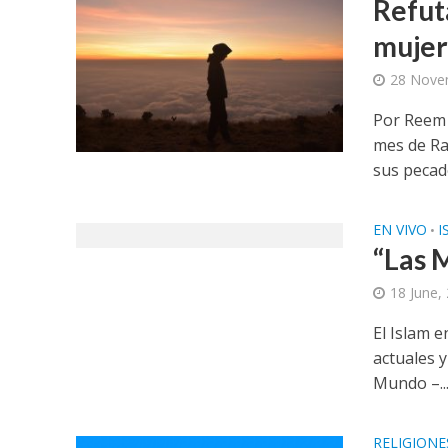
Refut
mujer
28 Nove
Por Reem 
mes de Ra
sus pecado
EN VIVO
I
•
“Las 
18 June,
El Islam 
actuales 
Mundo –..
RELIGION