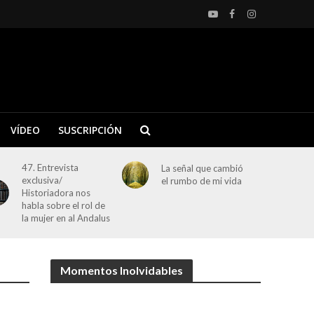
VÍDEO
SUSCRIPCIÓN
47. Entrevista
La señal que cambió
exclusiva/
el rumbo de mi vida
Historiadora nos
habla sobre el rol de
la mujer en al Andalus
Momentos Inolvidables