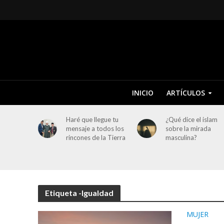
INICIO
ARTÍCULOS
Haré que llegue tu
¿Qué dice el islam
mensaje a todos los
sobre la mirada
rincones de la Tierra
masculina?
Etiqueta -Igualdad
MUJER