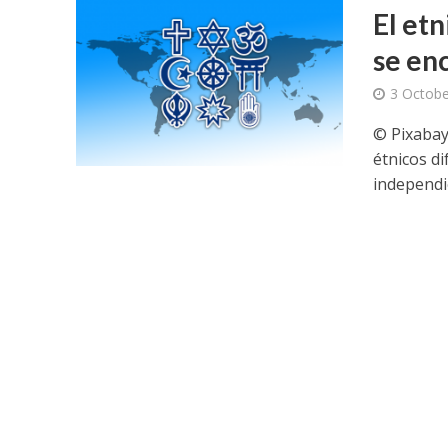
El etn
se en
3 Octobe
© Pixabay
étnicos d
independi