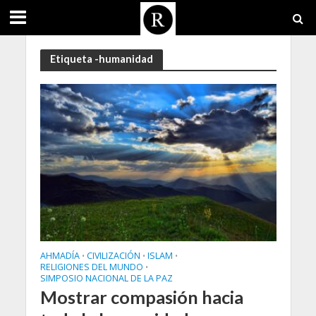
Etiqueta -humanidad
AHMADÍA
CIVILIZACIÓN
ISLAM
•
•
•
RELIGIONES DEL MUNDO
•
SIMPOSIO NACIONAL DE LA PAZ
Mostrar compasión hacia