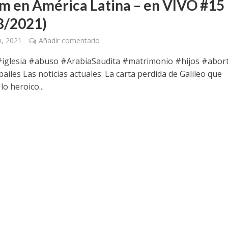
lam en América Latina – en VIVO #15
8/2021)
, 2021
Añadir comentario
#iglesia #abuso #ArabiaSaudita #matrimonio #hijos #abor
iles Las noticias actuales: La carta perdida de Galileo que
lo heroico...