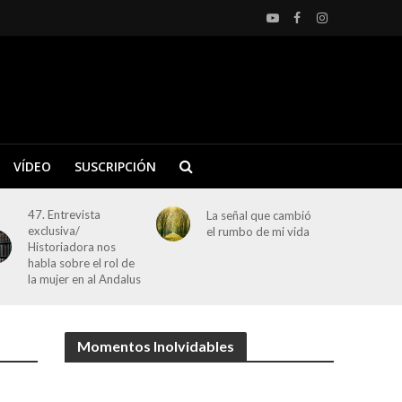
VÍDEO
SUSCRIPCIÓN
47. Entrevista
La señal que cambió
exclusiva/
el rumbo de mi vida
Historiadora nos
habla sobre el rol de
la mujer en al Andalus
Momentos Inolvidables