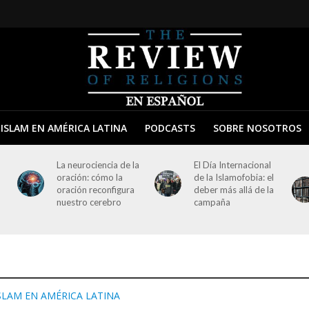
ISLAM EN AMÉRICA LATINA
PODCASTS
SOBRE NOSOTROS
La neurociencia de la
El Día Internacional
oración: cómo la
de la Islamofobia: el
oración reconfigura
deber más allá de la
nuestro cerebro
campaña
SLAM EN AMÉRICA LATINA