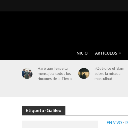
INICIO
ARTÍCULOS
Haré que llegue tu
¿Qué dice el islam
mensaje a todos los
sobre la mirada
rincones de la Tierra
masculina?
Etiqueta -Galileo
EN VIVO
I
•