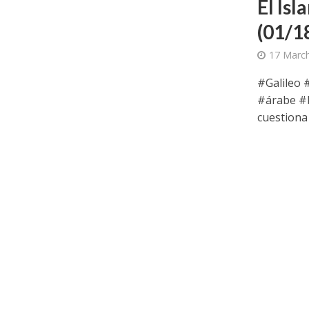
El Is
(01/1
17 March
#Galileo 
#árabe #ba
cuestiona 