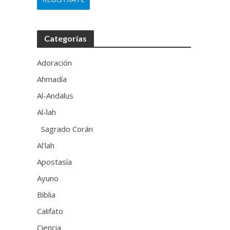
Categorías
Adoración
Ahmadía
Al-Andalus
Al-lah
Sagrado Corán
Al'lah
Apostasía
Ayuno
Biblia
Califato
Ciencia