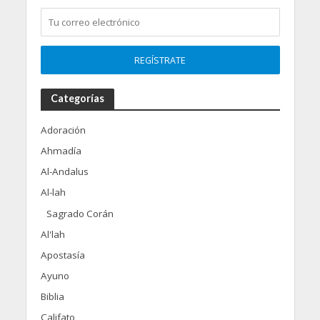
Categorías
Adoración
Ahmadía
Al-Andalus
Al-lah
Sagrado Corán
Al'lah
Apostasía
Ayuno
Biblia
Califato