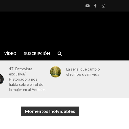
VÍDEO
SUSCRIPCIÓN
47. Entrevista
La señal que cambió
exclusiva/
el rumbo de mi vida
Historiadora nos
habla sobre el rol de
la mujer en al Andalus
Momentos Inolvidables