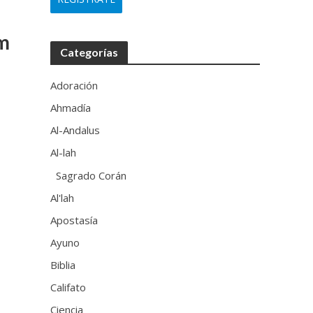
am
Categorías
Adoración
Ahmadía
Al-Andalus
Al-lah
Sagrado Corán
Al'lah
Apostasía
Ayuno
Biblia
Califato
Ciencia