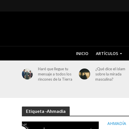
INICIO
ARTÍCULOS
Haré que llegue tu
¿Qué dice el islam
mensaje a todos los
sobre la mirada
rincones de la Tierra
masculina?
Etiqueta -Ahmadia
AHMADÍA