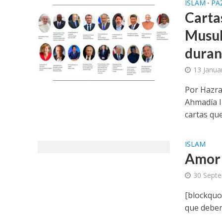
ISLAM
PA
•
Carta
Musul
duran
13 Janua
Por Hazra
Ahmadía I
cartas que
ISLAM
Amor 
30 Sept
[blockquot
que debem