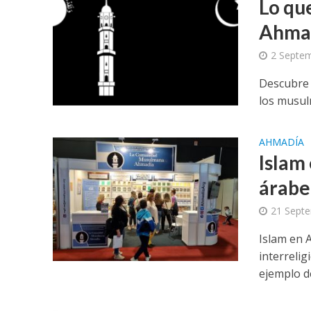
Lo qu
Ahma
2 Septem
Descubre 
los musu
AHMADÍA
Islam 
árabe 
21 Sept
Islam en A
interreli
ejemplo del