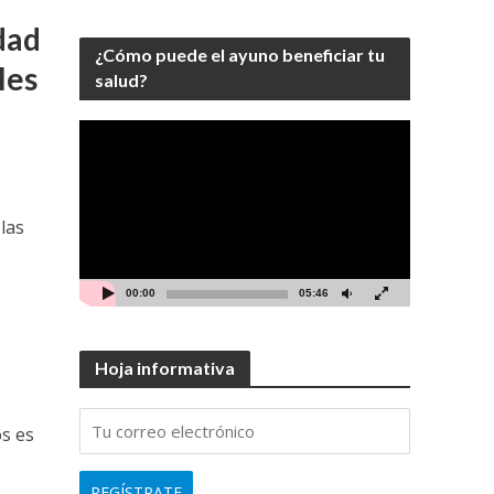
dad
¿Cómo puede el ayuno beneficiar tu
les
salud?
Video
Player
las
00:00
05:46
Hoja informativa
os es