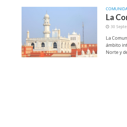
COMUNID
La Co
30 Sept
La Comuni
ámbito int
Norte y del