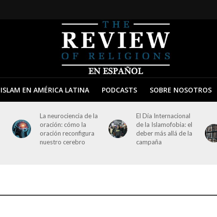
ISLAM EN AMÉRICA LATINA
PODCASTS
SOBRE NOSOTROS
La neurociencia de la
El Día Internacional
oración: cómo la
de la Islamofobia: el
oración reconfigura
deber más allá de la
nuestro cerebro
campaña