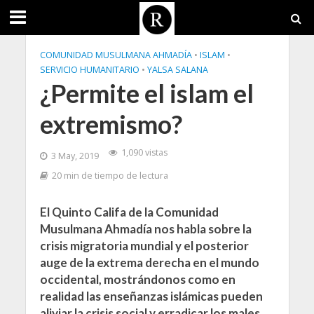
COMUNIDAD MUSULMANA AHMADÍA
•
ISLAM
•
SERVICIO HUMANITARIO
•
YALSA SALANA
¿Permite el islam el
extremismo?
1,090 vistas
3 May, 2019
20 min de tiempo de lectura
El Quinto Califa de la Comunidad
Musulmana Ahmadía nos habla sobre la
crisis migratoria mundial y el posterior
auge de la extrema derecha en el mundo
occidental, mostrándonos como en
realidad las enseñanzas islámicas pueden
aliviar la crisis social y erradicar los males