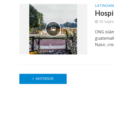
LATINOAM
Hospi
30 Sept
ONG islám
guatemalte
Nasir, crea
ANTERIOR