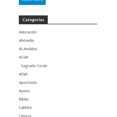
Categorías
Adoración
Ahmadía
Al-Andalus
Al-lah
Sagrado Corán
Al'lah
Apostasía
Ayuno
Biblia
Califato
Ciencia