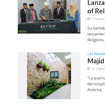
Lanza
of Re
1 Novem
Su Santid
lanzamient
Religions, 
LATINOAM
Majid
30 Sept
“La puert
del hospi
América...