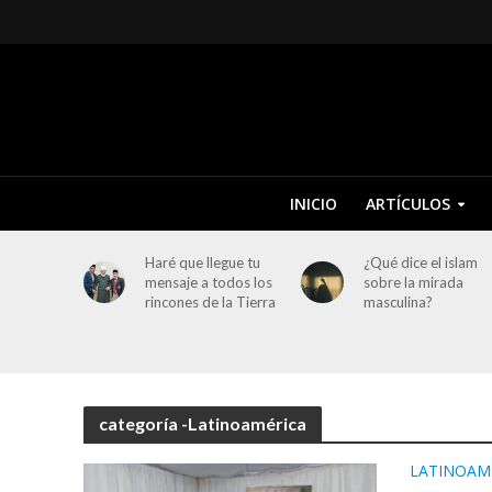
INICIO
ARTÍCULOS
Haré que llegue tu
¿Qué dice el islam
mensaje a todos los
sobre la mirada
rincones de la Tierra
masculina?
categoría -Latinoamérica
LATINOAM