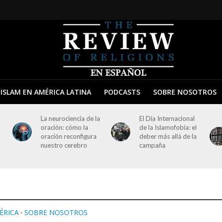
ISLAM EN AMÉRICA LATINA
PODCASTS
SOBRE NOSOTROS
La neurociencia de la
El Día Internacional
oración: cómo la
de la Islamofobia: el
oración reconfigura
deber más allá de la
nuestro cerebro
campaña
ÉRICA
SOBRE NOSOTROS
•