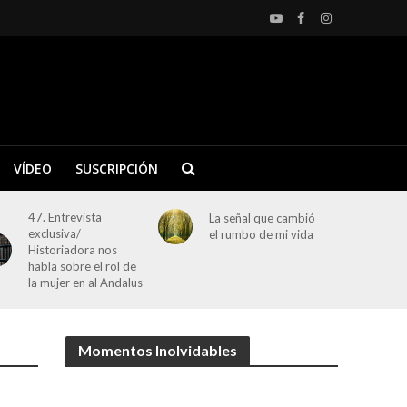
VÍDEO
SUSCRIPCIÓN
47. Entrevista
La señal que cambió
exclusiva/
el rumbo de mi vida
Historiadora nos
habla sobre el rol de
la mujer en al Andalus
Momentos Inolvidables