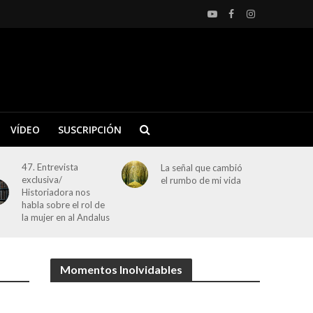
VÍDEO
SUSCRIPCIÓN
47. Entrevista
La señal que cambió
exclusiva/
el rumbo de mi vida
Historiadora nos
habla sobre el rol de
la mujer en al Andalus
Momentos Inolvidables