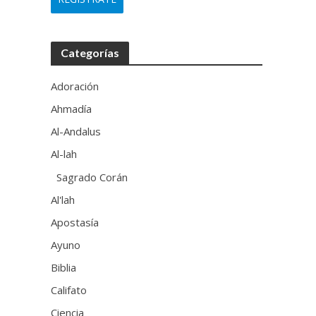
Categorías
Adoración
Ahmadía
Al-Andalus
Al-lah
Sagrado Corán
Al'lah
Apostasía
Ayuno
Biblia
Califato
Ciencia