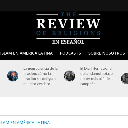
ISLAM EN AMÉRICA LATINA
PODCASTS
SOBRE NOSOTROS
La neurociencia de la
El Día Internacional
oración: cómo la
de la Islamofobia: el
oración reconfigura
deber más allá de la
nuestro cerebro
campaña
SLAM EN AMÉRICA LATINA