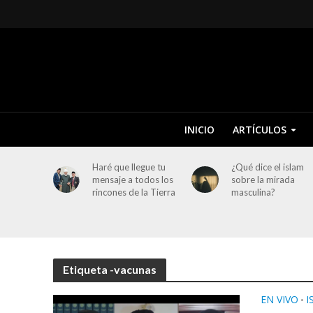
INICIO
ARTÍCULOS
Haré que llegue tu
¿Qué dice el islam
mensaje a todos los
sobre la mirada
rincones de la Tierra
masculina?
Etiqueta -vacunas
EN VIVO
I
•