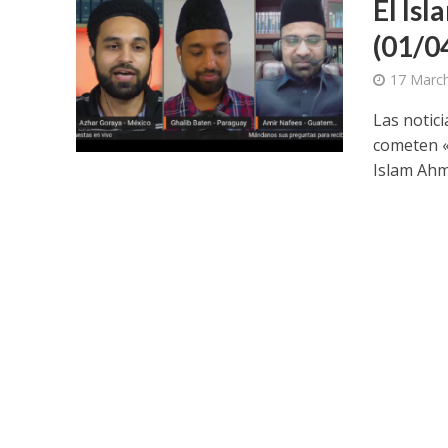
El Is
(01/0
17 March
Las notic
cometen «
Islam Ahma