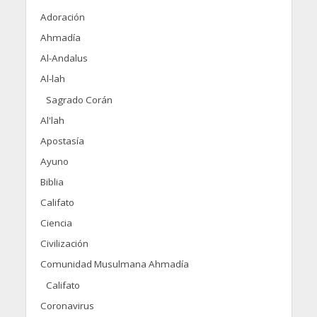
Adoración
Ahmadía
Al-Andalus
Al-lah
Sagrado Corán
Al'lah
Apostasía
Ayuno
Biblia
Califato
Ciencia
Civilización
Comunidad Musulmana Ahmadía
Califato
Coronavirus