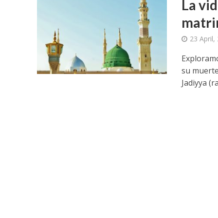
La vi
matri
23 April,
Exploramo
su muerte
Jadiyya (ra)