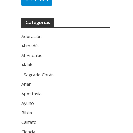
Categorías
Adoración
Ahmadía
Al-Andalus
Al-lah
Sagrado Corán
Al'lah
Apostasía
Ayuno
Biblia
Califato
Ciencia