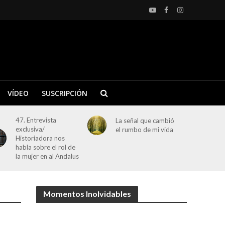
VÍDEO
SUSCRIPCIÓN
47. Entrevista
La señal que cambió
exclusiva/
el rumbo de mi vida
Historiadora nos
habla sobre el rol de
la mujer en al Andalus
Momentos Inolvidables