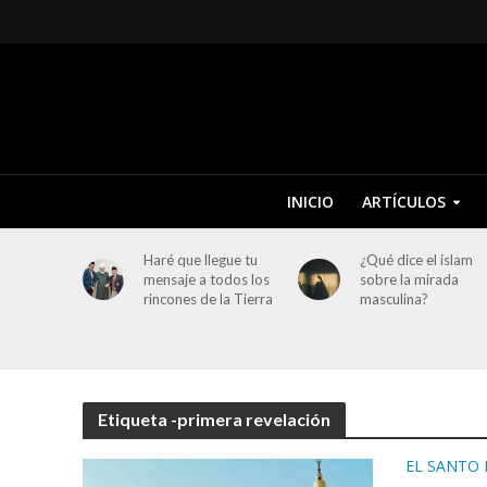
INICIO
ARTÍCULOS
Haré que llegue tu
¿Qué dice el islam
mensaje a todos los
sobre la mirada
rincones de la Tierra
masculina?
Etiqueta -primera revelación
EL SANTO