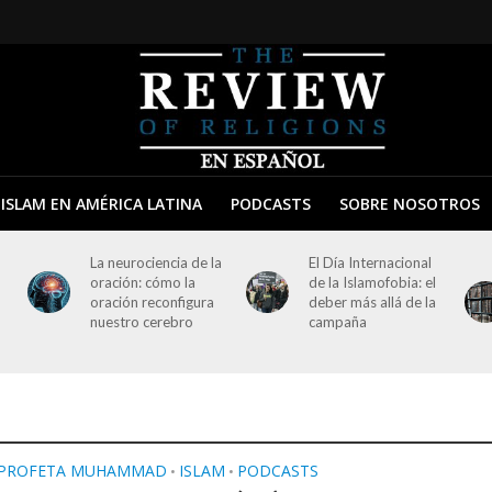
ISLAM EN AMÉRICA LATINA
PODCASTS
SOBRE NOSOTROS
La neurociencia de la
El Día Internacional
oración: cómo la
de la Islamofobia: el
oración reconfigura
deber más allá de la
nuestro cerebro
campaña
 PROFETA MUHAMMAD
ISLAM
PODCASTS
•
•