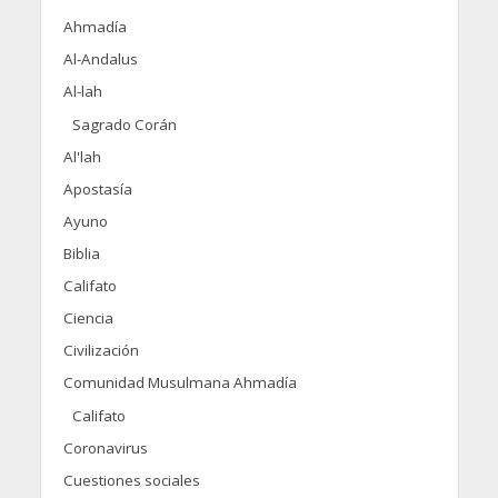
Ahmadía
Al-Andalus
Al-lah
Sagrado Corán
Al'lah
Apostasía
Ayuno
Biblia
Califato
Ciencia
Civilización
Comunidad Musulmana Ahmadía
Califato
Coronavirus
Cuestiones sociales