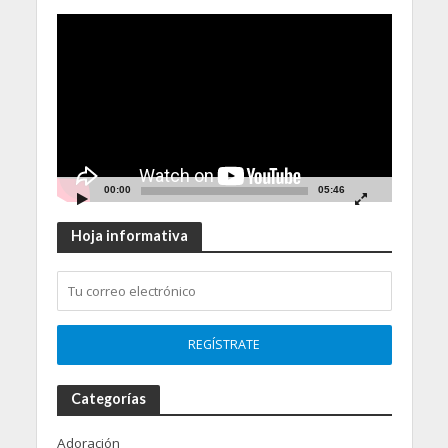
Video
Player
00:00
05:46
Hoja informativa
Categorías
Adoración