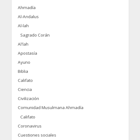
Ahmadía
Al-Andalus
Al-lah
Sagrado Corán
Al'lah
Apostasía
Ayuno
Biblia
Califato
Ciencia
Civilización
Comunidad Musulmana Ahmadía
Califato
Coronavirus
Cuestiones sociales