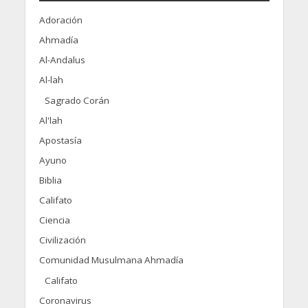
Adoración
Ahmadía
Al-Andalus
Al-lah
Sagrado Corán
Al'lah
Apostasía
Ayuno
Biblia
Califato
Ciencia
Civilización
Comunidad Musulmana Ahmadía
Califato
Coronavirus