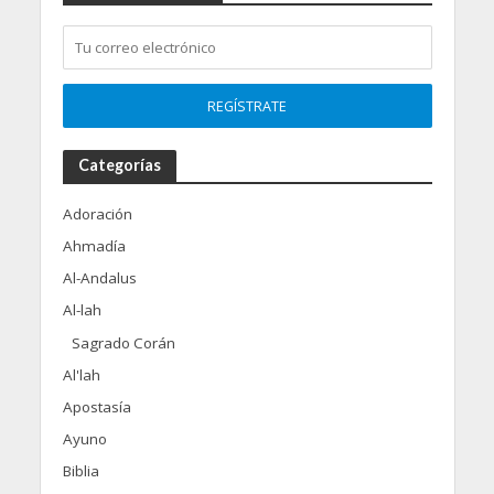
Categorías
Adoración
Ahmadía
Al-Andalus
Al-lah
Sagrado Corán
Al'lah
Apostasía
Ayuno
Biblia