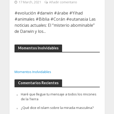
17 March, 2021
Añadir comentario
#evolución​ #darwin​ #árabe​ #Yihad​
#animales​ #Biblia​ #Corán​ #eutanasia Las
noticias actuales: El “misterio abominable”
de Darwin y los...
Momentos Inolvidables
Momentos Inolvidables
Comentarios Recientes
Haré que llegue tu mensaje a todos los rincones
de la Tierra
¿Qué dice el islam sobre la mirada masculina?