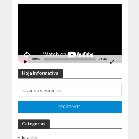
Video
Player
00:00
05:46
Hoja informativa
Categorías
Adoración