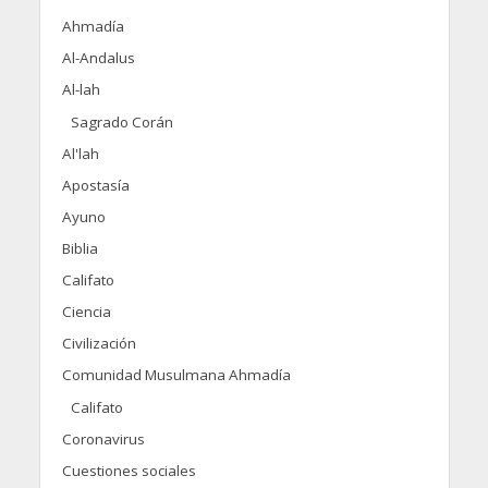
Ahmadía
Al-Andalus
Al-lah
Sagrado Corán
Al'lah
Apostasía
Ayuno
Biblia
Califato
Ciencia
Civilización
Comunidad Musulmana Ahmadía
Califato
Coronavirus
Cuestiones sociales