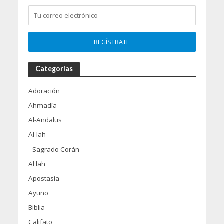
Categorías
Adoración
Ahmadía
Al-Andalus
Al-lah
Sagrado Corán
Al'lah
Apostasía
Ayuno
Biblia
Califato