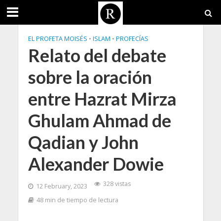
EL PROFETA MOISÉS
•
ISLAM
•
PROFECÍAS
Relato del debate
sobre la oración
entre Hazrat Mirza
Ghulam Ahmad de
Qadian y John
Alexander Dowie
328 vistas
12 February, 2023
48 min de tiempo de lectura