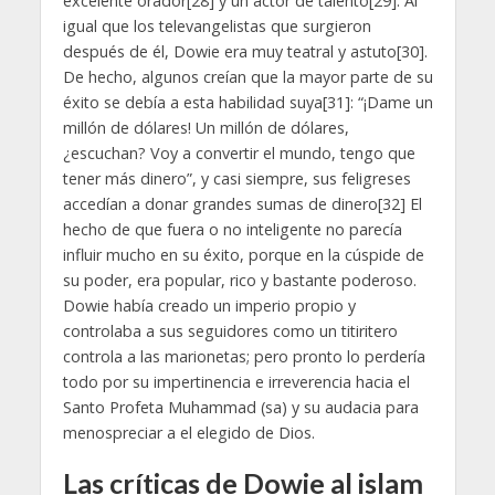
excelente orador[28] y un actor de talento[29]. Al
igual que los televangelistas que surgieron
después de él, Dowie era muy teatral y astuto[30].
De hecho, algunos creían que la mayor parte de su
éxito se debía a esta habilidad suya[31]: “¡Dame un
millón de dólares! Un millón de dólares,
¿escuchan? Voy a convertir el mundo, tengo que
tener más dinero”, y casi siempre, sus feligreses
accedían a donar grandes sumas de dinero[32] El
hecho de que fuera o no inteligente no parecía
influir mucho en su éxito, porque en la cúspide de
su poder, era popular, rico y bastante poderoso.
Dowie había creado un imperio propio y
controlaba a sus seguidores como un titiritero
controla a las marionetas; pero pronto lo perdería
todo por su impertinencia e irreverencia hacia el
Santo Profeta Muhammad (sa) y su audacia para
menospreciar a el elegido de Dios.
Las críticas de Dowie al islam